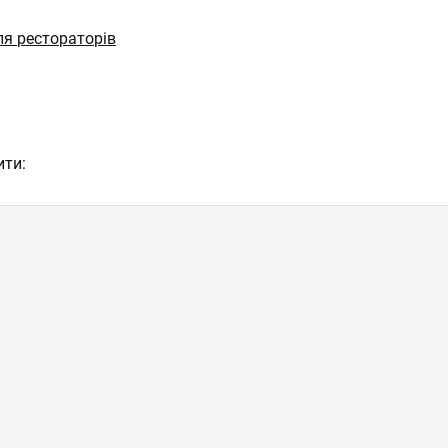
я рестораторів
ити: