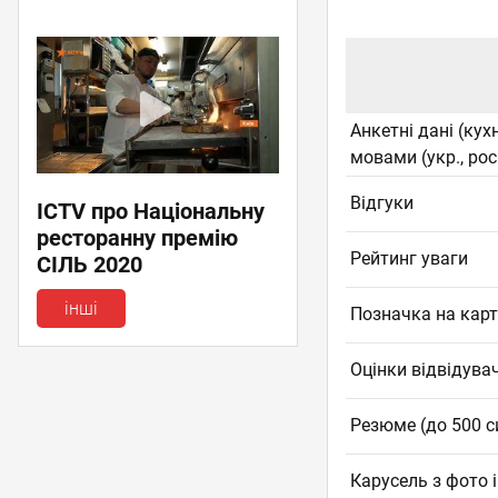
Анкетні дані (кух
мовами (укр., рос.
Відгуки
ICTV про Національну
ресторанну премію
Рейтинг уваги
СІЛЬ 2020
інші
Позначка на карт
Оцінки відвідува
Резюме (до 500 с
Карусель з фото ін