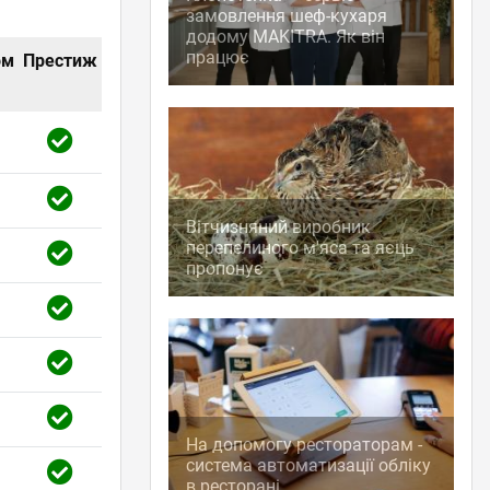
замовлення шеф-кухаря
додому MAKITRA. Як він
працює
ом
Престиж
Вітчизняний виробник
перепелиного м'яса та яєць
пропонує
На допомогу рестораторам -
система автоматизації обліку
в ресторані