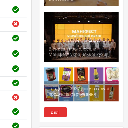
В Україні проголосили
Маніфест української кухні!
Тенденції 2022 року в галузі
продуктів харчування
далі