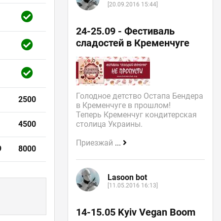
[20.09.2016 15:44]
24-25.09 - Фестиваль
сладостей в Кременчуге
Голодное детство Остапа Бендера
2500
в Кременчуге в прошлом!
Теперь Кременчуг кондитерская
4500
столица Украины.
Приезжай
...
9
8000
Lasoon bot
[11.05.2016 16:13]
14-15.05 Kyiv Vegan Boom