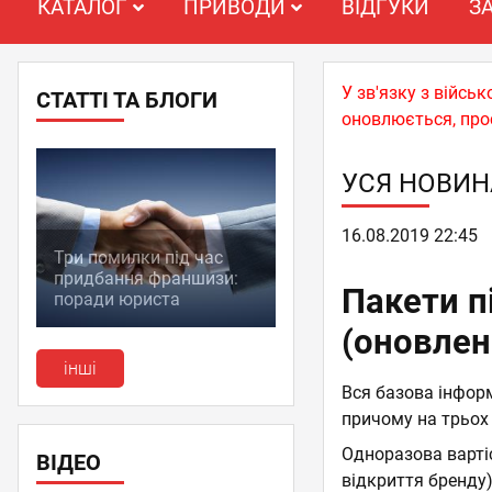
КАТАЛОГ
ПРИВОДИ
ВІДГУКИ
З
У зв'язку з війс
СТАТТІ ТА БЛОГИ
оновлюється, про
УСЯ НОВИН
16.08.2019 22:45
Три помилки під час
придбання франшизи:
Пакети п
поради юриста
(оновлен
інші
Вся базова інфор
причому на трьох
Одноразова вартіс
ВІДЕО
відкриття бренду)