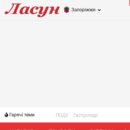
Запоріжжя
Гарячі теми
ПОДІЇ
Гастроподії