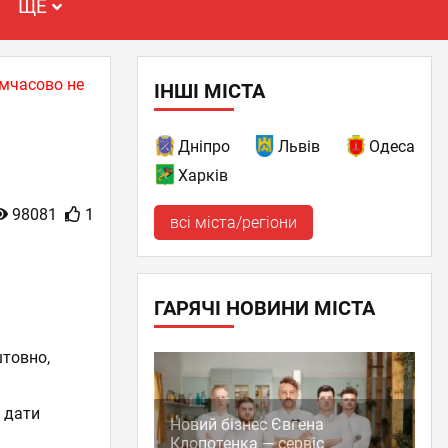
ЩЕ
имчасово не
ІНШІ МІСТА
Дніпро
Львів
Одеса
Харків
98081
1
всі міста/регіони
ГАРЯЧІ НОВИНИ МІСТА
штовно,
з дати
Новий бізнес Євгена
Клопотенка — сервіс