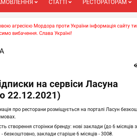
АМОВЛЕННЯ
СТАТТІ
РЕСТОРАТОРАМ
ьковою агресією Мордора проти України інформація сайту т
симо вибачення. Слава Україні!
А
ідписки на сервіси Ласуна
о 22.12.2021)
мація про ресторани розміщується на порталі Ласун безко
 мовах.
ть створення сторінки бренду: нові заклади (до 6 місяців 
 - безкоштовно, заклади старіше 6 місяців - 300₴.