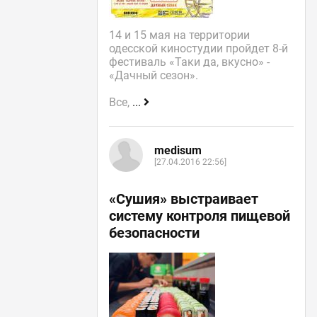
14 и 15 мая на территории
одесской киностудии пройдет 8-й
фестиваль «Таки да, вкусно» -
«Дачный сезон».
Все,
...
medisum
[27.04.2016 22:56]
«Сушия» выстраивает
систему контроля пищевой
безопасности