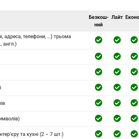
Безкош-
Лайт
Екон
ний
ні, адреса, телефони, …) трьома
, англ.)
і
чів
имволів)
тер'єру та кухні (2 – 7 шт.)