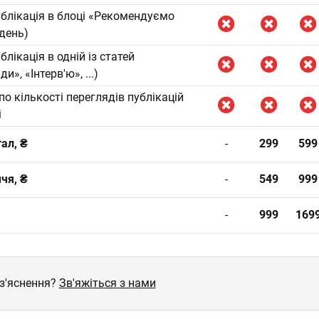
блікація в блоці «Рекомендуємо
ждень)
лікація в одній із статей
и», «Інтерв'ю», ...)
по кількості переглядів публікацій
і
тал, ₴
-
299
599
ччя, ₴
-
549
999
-
999
169
оз'яснення?
Зв'яжіться з нами