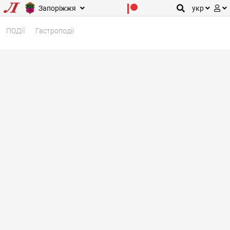
Запоріжжя
укр
ПОДІЇ
Гастроподії