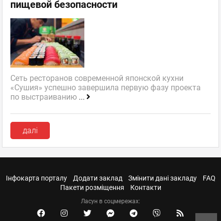
пищевой безопасности
Сеть ресторанов современной японской кухни
«Сушия» успешно завершила первую фазу проекта
по выстраиванию
...
далі
Інфокарта порталу
Додати заклад
Змінити дані закладу
FAQ
Пакети розміщення
Контакти
Ласун в соцмережах: