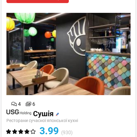
4
6
Сушія
Ресторани сучасної японської кухні
3.99
(930)