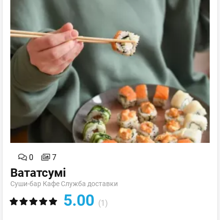
0
7
Вататсумі
Суши-бар Кафе Служба доставки
5.00
(1)