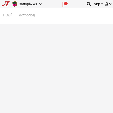
Запоріжжя
укр
ПОДІЇ
Гастроподії