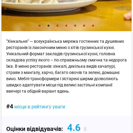
"Хінкальня" — всеукраїнська мережа гостинних та душевних
ресторанів із лаконічним меню з хітів грузинської кухні.
Унікальний формат закладів грузинської кухні, головна
складова успіху якого – по-справжньому смачна та недорога
їжа. В меню ресторанів: хінкалі, декілька видів хачапурі,
страви з мангалу, харчо, багато овочів та зелені, домашнє
вино. Меблі-трансформери і зістарені ширми дозволяють
швидко адаптувати місце під великі застільні компанії
ввечері та обідній варіант вдень.
#4
місце в рейтингу уваги
4.6
Оцінки відвідувачів:
5