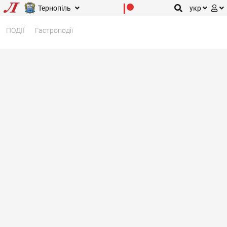
Тернопіль
укр
ПОДІЇ
Гастроподії