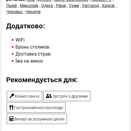
Львів
,
Миколаїв
,
Одеса
,
Рівне
,
Суми
,
Ужгород
,
Харків
,
Чернівці
,
Чернігів
Додатково:
WiFi
Бронь столиків
Доставка страв
Їжа на винос
Рекомендується для:
Бiзнес-ланчу
Зустрічі з друзями
Гастрономічної насолоди
Вечері за розумною ціною