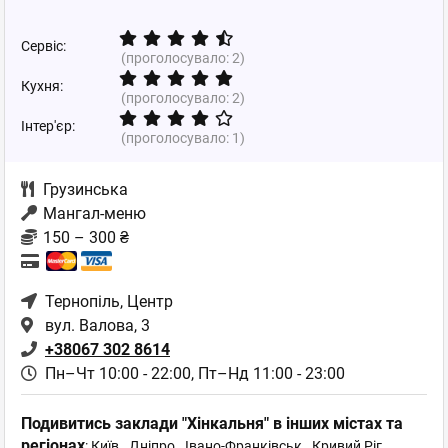
Сервіс:
(проголосувало:
2
)
Кухня:
(проголосувало:
2
)
Інтер'єр:
(проголосувало:
1
)
Грузинська
Мангал-меню
150 – 300 ₴
Тернопіль
, Центр
вул. Валова, 3
+38067 302 8614
Пн–Чт 10:00 - 22:00,
Пт–Нд 11:00 - 23:00
Подивитись заклади "Хінкальня" в інших містах та
регіонах
:
Київ
,
Дніпро
,
Івано-Франківськ
,
Кривий Ріг
,