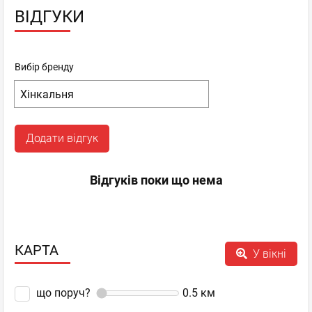
ВІДГУКИ
Вибір бренду
Додати відгук
Відгуків поки що нема
КАРТА
У вікні
що поруч?
0.5
км