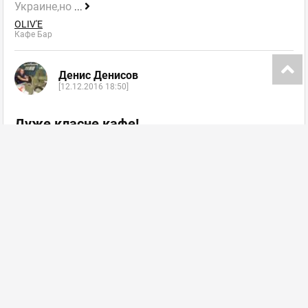
Украине,но
...
OLIV'E
Кафе Бар
Денис Денисов
[12.12.2016 18:50]
Дуже класне кафе!
Якось святкував тут день народження та новий рік.
Дуже сподобалось! Дуже зручно через близкість
розташування
...
OLIV'E
Кафе Бар
далі