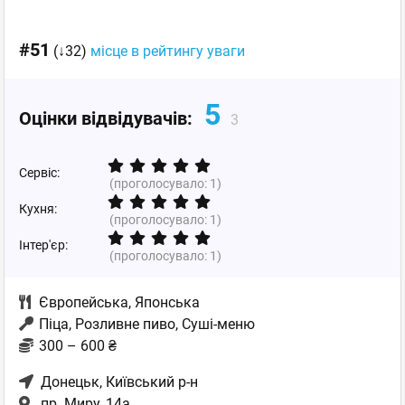
#51
(↓32)
місце в рейтингу уваги
5
Оцінки відвідувачів:
3
Сервіс:
(проголосувало:
1
)
Кухня:
(проголосувало:
1
)
Інтер'єр:
(проголосувало:
1
)
Європейська
,
Японська
Піца, Розливне пиво, Суші-меню
300 – 600 ₴
Донецьк
, Київський р-н
пр. Миру, 14а