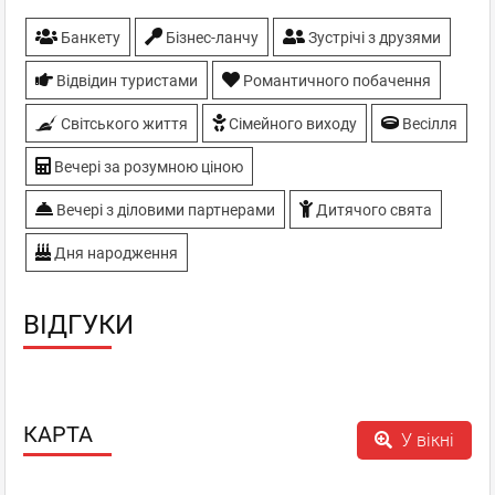
Банкету
Бiзнес-ланчу
Зустрічі з друзями
Відвідин туристами
Романтичного побачення
Світського життя
Сімейного виходу
Весілля
Вечері за розумною ціною
Вечері з діловими партнерами
Дитячого свята
Дня народження
ВІДГУКИ
КАРТА
У вікні