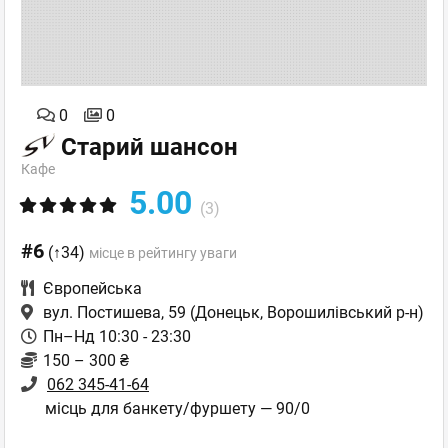
0
0
Старий шансон
Кафе
5.00
(3)
#6
(↑34)
місце в рейтингу уваги
Європейська
вул. Постишева, 59
(Донецьк, Ворошилівський р-н)
Пн–Нд 10:30 - 23:30
150 – 300 ₴
062 345-41-64
місць для банкету/фуршету — 90/0