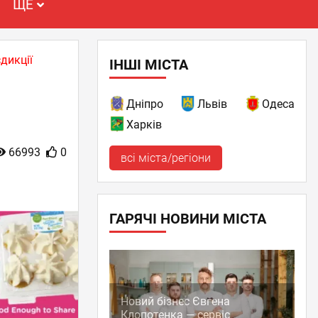
ЩЕ
дикції
ІНШІ МІСТА
Дніпро
Львів
Одеса
Харків
66993
0
всі міста/регіони
ГАРЯЧІ НОВИНИ МІСТА
Новий бізнес Євгена
Клопотенка — сервіс