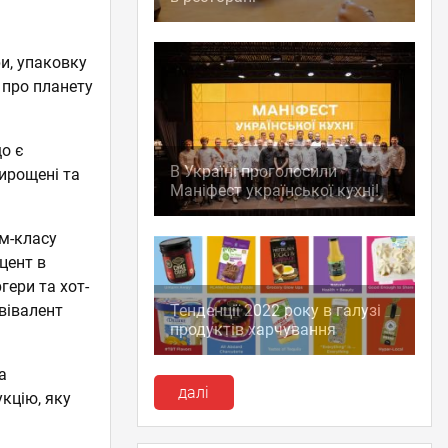
и, упаковку
 про планету
що є
В Україні проголосили
ирощені та
Маніфест української кухні!
ум-класу
цент в
гери та хот-
Тенденції 2022 року в галузі
вівалент
продуктів харчування
а
далі
кцію, яку