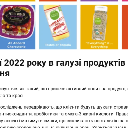
 2022 року в галузі продуктів
ня
изується як такий, що принесе активний попит на продукці
ю та красі.
досліджень передрікають, що клієнти будуть шукати страви,
 антиоксиданти, пробіотики та омега-3 жирні кислоти. Прав
му аспекті матимуть смаки, що викликають ностальгію за 
ож вже оголошено, що на кулінарній арені з’явиться умамі