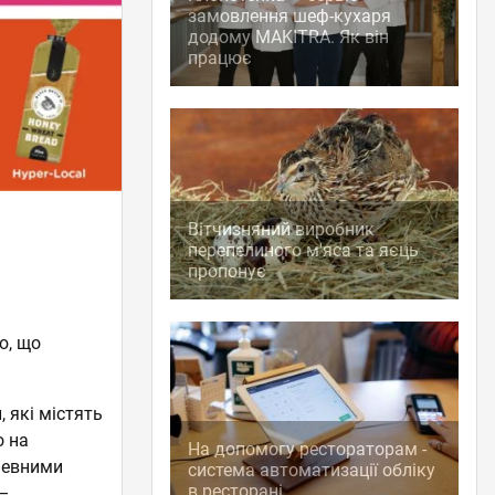
замовлення шеф-кухаря
додому MAKITRA. Як він
працює
Вітчизняний виробник
перепелиного м'яса та яєць
пропонує
ю, що
 які містять
о на
На допомогу рестораторам -
певними
система автоматизації обліку
в ресторані
 –