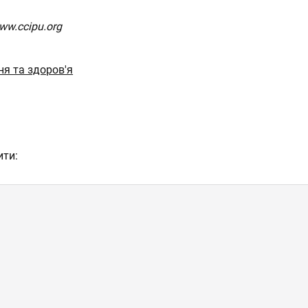
ww.ccipu.org
я та здоров'я
ити: