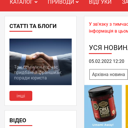
КАТАЛОГ
ПРИВОДИ
ВІДГУКИ
З
У зв'язку з тимча
СТАТТІ ТА БЛОГИ
інформація в цьом
УСЯ НОВИН
05.02.2022 12:20
Три помилки під час
придбання франшизи:
Архівна новина
поради юриста
інші
ВІДЕО