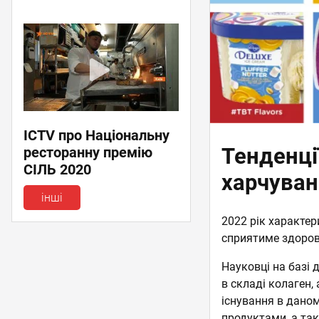
ICTV про Національну
Тенденції
ресторанну премію
СІЛЬ 2020
харчуван
інші
2022 рік характер
сприятиме здоров’
Науковці на базі 
в складі колаген,
існування в дано
продуктами, а так