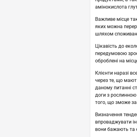
амінокислота глу
Важливе місце та
яких можна перер
шляхом споживанн
Цікавість до екол
передумовою зрост
оброблені на місц
Клієнти наразі вс
через те, що мают
даному питанні ст
доги з рослинною 
того, що зможе за
Визначення тенде
впроваджувати інн
вони бажають та 