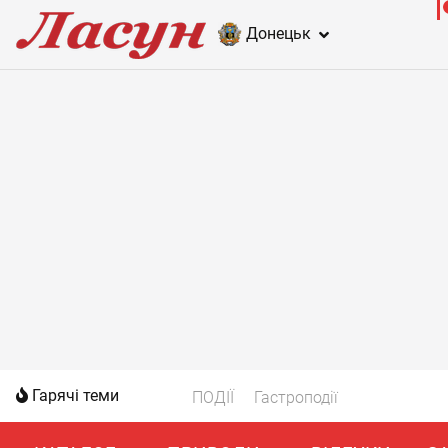
Донецьк
Гарячі теми
ПОДІЇ
Гастроподії