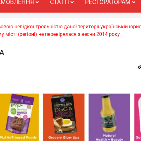
АМОВЛЕННЯ
СТАТТІ
РЕСТОРАТОРАМ
совою непідконтрольністю даної території українській юрис
у місті (регіоні) не перевірялася з весни 2014 року
А