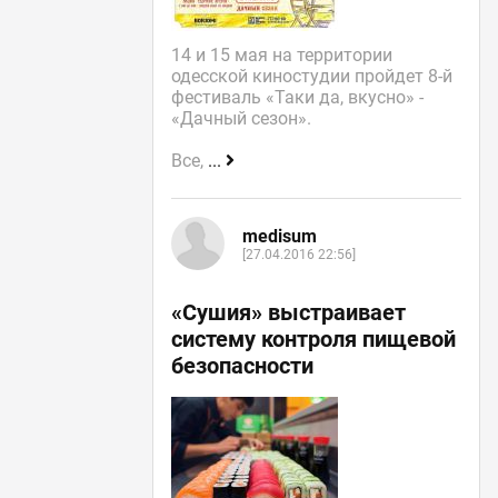
14 и 15 мая на территории
одесской киностудии пройдет 8-й
фестиваль «Таки да, вкусно» -
«Дачный сезон».
Все,
...
medisum
[27.04.2016 22:56]
«Сушия» выстраивает
систему контроля пищевой
безопасности