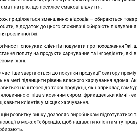
тамат натрію, що посилює смакові відчуття.
кож приділяється зменшенню відходів – обираються товар
обити, в додаток до цього споживачі обирають піклування
я рослинної їжі.
огічності спонукає клієнтів подумати про походження їжі, 
ання попиту на продукти харчування та інгредієнти, які в
евому рівні.
е частіше звертаються до покупки продукції сектору премі
ь на меті підвищити рівень власного харчування вдома. Ак
авиться на інтерес до такої продукції, як наприклад гамбур
яловичиною, піца з козячим сиром, фрикадельки кімчі - ек
цікавити клієнтів у місцях харчування.
нцій розвитку ринку дозволяє виробникам підготуватися т
овації в межах їх брендів, щоб надавати клієнтам ту проду
обирають.