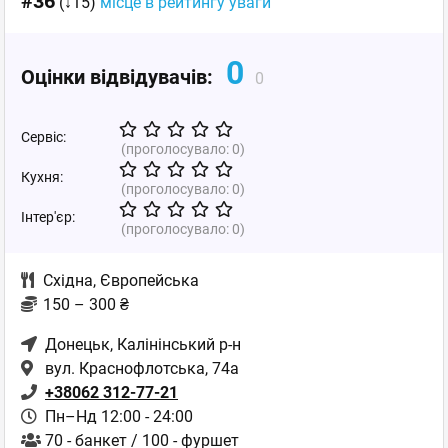
#36
(↓15)
місце в рейтингу уваги
0
Оцінки відвідувачів:
0
Сервіс:
(проголосувало:
0
)
Кухня:
(проголосувало:
0
)
Інтер'єр:
(проголосувало:
0
)
Східна
,
Європейська
150 – 300 ₴
Донецьк
, Калінінський р-н
вул. Краснофлотська, 74а
+38062 312-77-21
Пн–Нд 12:00 - 24:00
70 - банкет / 100 - фуршет