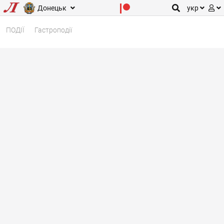
Донецьк
укр
ПОДІЇ
Гастроподії