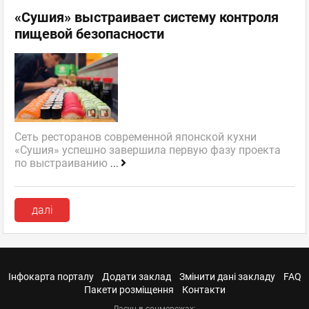
«Сушия» выстраивает систему контроля
пищевой безопасности
Сеть ресторанов современной японской кухни
«Сушия» успешно завершила первую фазу проекта
по выстраиванию
...
далі
Інфокарта порталу
Додати заклад
Змінити дані закладу
FAQ
Пакети розміщення
Контакти