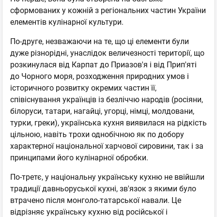
сформованих у кожній з регіональних частин України
елементів кулінарної культури.
По-друге, незважаючи на те, що ці елементи були
дуже різнорідні, унаслідок величезності території, що
розкинулася від Карпат до Приазов'я і від Прип'яті
до Чорного моря, розходження природних умов і
історичного розвитку окремих частин її,
співіснування українців із безліччю народів (росіяни,
білоруси, татари, нагайці, угорці, німці, молдовани,
турки, греки), українська кухня виявилася на рідкість
цільною, навіть трохи однобічною як по добору
характерної національної харчової сировини, так і за
принципами його кулінарної обробки.
По-третє, у національну українську кухню не ввійшли
традиції давньоруської кухні, зв'язок з якими було
втрачено після монголо-татарської навали. Це
відрізняє українську кухню від російської і