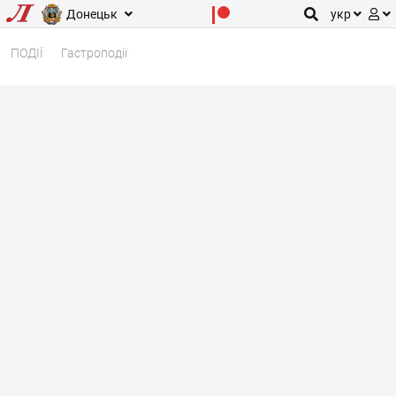
Донецьк
укр
ПОДІЇ
Гастроподії