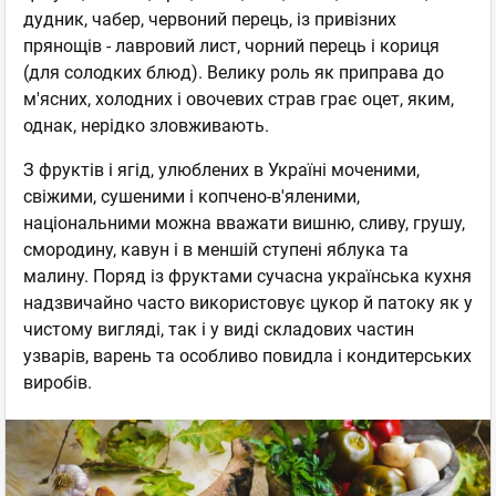
дудник, чабер, червоний перець, із привізних
прянощів - лавровий лист, чорний перець і кориця
(для солодких блюд). Велику роль як приправа до
м'ясних, холодних і овочевих страв грає оцет, яким,
однак, нерідко зловживають.
З фруктів і ягід, улюблених в Україні моченими,
свіжими, сушеними і копчено-в'яленими,
національними можна вважати вишню, сливу, грушу,
смородину, кавун і в меншій ступені яблука та
малину. Поряд із фруктами сучасна українська кухня
надзвичайно часто використовує цукор й патоку як у
чистому вигляді, так і у виді складових частин
узварів, варень та особливо повидла і кондитерських
виробів.