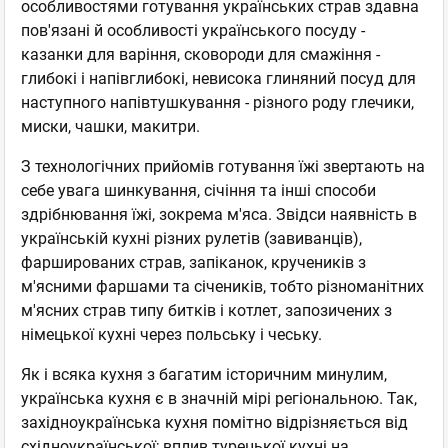
особливостями готування українських страв здавна
пов'язані й особливості українського посуду -
казанки для варіння, сковороди для смажіння -
глибокі і напівглибокі, невисока глиняний посуд для
наступного напівтушкування - різного роду глечики,
миски, чашки, макитри.
З технологічних прийомів готування їжі звертають на
себе увага шинкування, січіння та інші способи
здрібнювання їжі, зокрема м'яса. Звідси наявність в
українській кухні різних рулетів (завиванців),
фаршированих страв, запіканок, кручеників з
м'ясними фаршами та січеників, тобто різноманітних
м'ясних страв типу битків і котлет, запозичених з
німецької кухні через польську і чеську.
Як і всяка кухня з багатим історичним минулим,
українська кухня є в значній мірі регіональною. Так,
західноукраїнська кухня помітно відрізняється від
східноукраїнської; вплив турецької кухні на