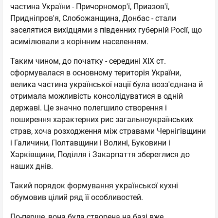
частина України - Причорномор'ї, Приазов'ї,
Придніпров'я, Слобожанщина, Донбас - стали
заселятися вихідцями з південних губерній Росії, що
асимілювали з корінним населенням.
Таким чином, до початку - середині XIX ст.
сформувалася в основному територія України,
велика частина української нації була возз'єднана й
отримала можливість консолідуватися в одній
державі. Це значно полегшило створення і
поширення характерних рис загальноукраїнських
страв, хоча розходження між стравами Чернігівщини
і Галичини, Полтавщини і Волині, Буковини і
Харківщини, Поділля і Закарпаття збереглися до
наших днів.
Такий порядок формування української кухні
обумовив цілий ряд її особливостей.
По-перше, вона була створена на базі вже