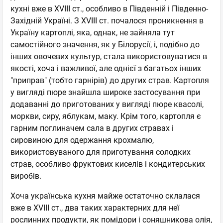
кухні вже в XVIII ст., особливо в Південній і Південно-
Західній Україні. З XVIII ст. почалося проникнення в
Україну картоплі, яка, однак, не зайняла тут
самостійного значення, як у Білорусії, і, подібно до
інших овочевих культур, стала використовуватися в
якості, хоча і важливої, але однієї з багатьох інших
"приправ" (тобто гарнірів) до других страв. Картопля
у вигляді пюре знайшла широке застосування при
додаванні до приготованих у вигляді пюре квасолі,
моркви, сиру, яблукам, маку. Крім того, картопля є
гарним поглиначем сала в других стравах і
сировиною для одержання крохмалю,
використовуваного для приготування солодких
страв, особливо фруктових киселів і кондитерських
виробів.
Хоча українська кухня майже остаточно склалася
вже в XVIII ст., два таких характерних для неї
рослинних продукти, як помідори і соняшникова олія,