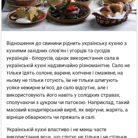
Відношення до свинини ріднить українську кухню з
кухнями західних слов'ян і угорців та сусідів
українців - білорусів, однак використання сала в
українській кухні надзвичайно різноманітне. Сало не
тільки їдять солоне, варене, копчене і смажене, на
ньому не тільки готують, їм не тільки шпигують
усяке нежирне м'ясо, де сало відсутнє, але і
використовують його навіть у солодких стравах,
сполучаючи з цукром чи патокою. Наприклад, такий
масовий кондитерський виріб, як вергуни, жарять, а
вірніше обварюють чи пряжать в салі.
Українській кухні властиво і не менш часте
використання яєць, що слугує не тільки і не стільки