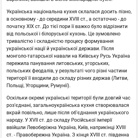
Українська національна кухня склалася досить пізно,
в основному - до середини XVIII ст., а остаточно - до
початку XIX ст. До тієї пори її важко було відрізнити
від польської і білоруської кухонь. Це зумовлено
тривалістю і складністю процесу формування
української нації й української держави. Після
монголо-татарської навали на Київську Русь Україна
пережила панування литовських, угорських,
польських феодалів, у результаті чого різні частини
території її входили до складу різних держав (Литви,
Польщі, Угорщини, Румунії).
Оскільки окремі українські території були довгий час
роз'єднані, загальноукраїнська кухня створювалася
вкрай повільно, лише після об'єднання українського
народу. У XVII ст. до складу Російської імперії
ввійшли Левоберіжна Україна, Київ, наприкінці XVIII
ст. - Правобережна Україна. З кінця XVIII ст. південна