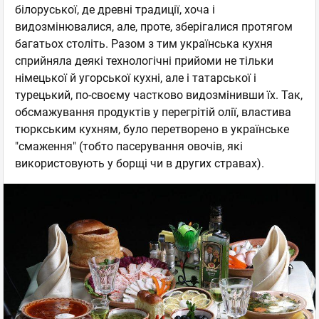
білоруської, де древні традиції, хоча і
видозмінювалися, але, проте, зберігалися протягом
багатьох століть. Разом з тим українська кухня
сприйняла деякі технологічні прийоми не тільки
німецької й угорської кухні, але і татарської і
турецький, по-своєму частково видозмінивши їх. Так,
обсмажування продуктів у перегрітій олії, властива
тюркським кухням, було перетворено в українське
"смаження" (тобто пасерування овочів, які
використовують у борщі чи в других стравах).