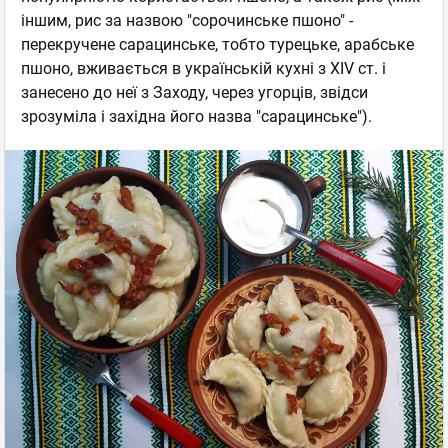
іншим, рис за назвою "сорочинське пшоно" -
перекручене сарацинське, тобто турецьке, арабське
пшоно, вживається в українській кухні з XIV ст. і
занесено до неї з Заходу, через угорців, звідси
зрозуміла і західна його назва "сарацинське").