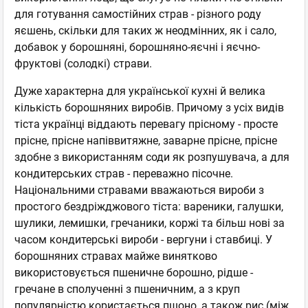
для готування самостійних страв - різного роду
яєшень, скільки для таких ж неодмінних, як і сало,
добавок у борошняні, борошняно-яєчні і яєчно-
фруктові (солодкі) страви.
Дуже характерна для української кухні й велика
кількість борошняних виробів. Причому з усіх видів
тіста українці віддають перевагу прісному - просте
прісне, прісне напіввитяжне, заварне прісне, прісне
здобне з використанням соди як розпушувача, а для
кондитерських страв - переважно пісочне.
Національними стравами вважаються вироби з
простого бездріжджового тіста: вареники, галушки,
шулики, лемишки, гречаники, коржі та більш нові за
часом кондитерські вироби - вергуни і ставбиці. У
борошняних стравах майже винятково
використовується пшеничне борошно, рідше -
гречане в сполученні з пшеничним, а з круп
популярністю користається пшоно, а також рис (між