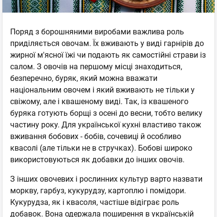
Поряд з борошняними виробами важлива роль
приділяється овочам. Їх вживають у виді гарнірів до
жирної м'ясної їжі чи подають як самостійні страви із
салом. З овочів на першому місці знаходиться,
безперечно, буряк, який можна вважати
національним овочем і який вживають не тільки у
свіжому, але і квашеному виді. Так, із квашеного
буряка готують борщі з осені до весни, тобто велику
частину року. Для української кухні властиво також
вживання бобових - бобів, сочевиці й особливо
квасолі (але тільки не в стручках). Бобові широко
використовуються як добавки до інших овочів.
З інших овочевих і рослинних культур варто назвати
моркву, гарбуз, кукурудзу, картоплю і помідори.
Кукурудза, як і квасоля, частіше відіграє роль
добавок. Вона одержала поширення в українській