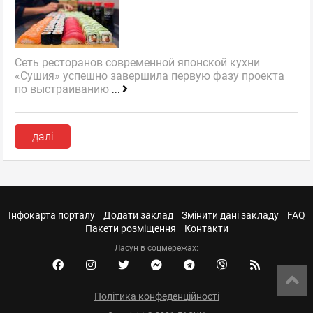
Сеть ресторанов современной японской кухни
«Сушия» успешно завершила первую фазу проекта
по выстраиванию
...
далі
Інфокарта порталу
Додати заклад
Змінити дані закладу
FAQ
Пакети розміщення
Контакти
Ласун в соцмережах:
Політика конфеденційності