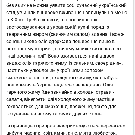
без яких не можна уявити собі сучасний український
стіл, увійшли в широке вживання і вплинули на меню
в XIX ст. Треба сказати, що рослинні олії
застосовувалися в українській кухні поряд із
тваринним жиром (свинячим салом) здавна, і все ж
соняшникова олія одержала поширення лише в
останньому сторіччі, причому майже витіснила всі
інші рослинні олії. Воно вживається нині в двох
видах: олія гарячого жиму, із сильним, своєрідним,
настільки улюбленим українцями запахом
смаженого насіння, і холодного жиму, яка набула
поширення в Україні відносно нещодавно. Олія
гарячого жиму йде звичайно в холодні страви -
салати, вінегрети; олія холодного жиму частіше
вживається для смаження, пряження, тобто для
готування на ньому гарячих других страв.
Із прянощів і приправ використовуються переважно
цибуля, часник, кріп, кмин, аніс, м'ята, любисток,