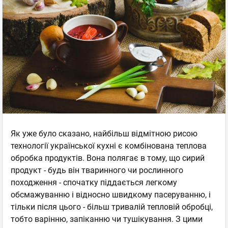
Як уже було сказано, найбільш відмітною рисою
технології української кухні є комбінована теплова
обробка продуктів. Вона полягає в тому, що сирий
продукт - будь він тваринного чи рослинного
походження - спочатку піддається легкому
обсмажуванню і відносно швидкому пасеруванню, і
тільки після цього - більш тривалій тепловій обробці,
тобто варінню, запіканню чи тушікування. З цими