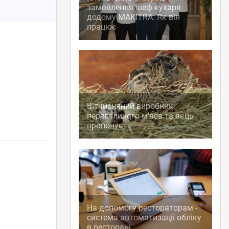
замовлення шеф-кухаря
додому MAKITRA. Як він
працює
Вітчизняний виробник
перепелиного м'яса та яєць
пропонує
На допомогу рестораторам -
система автоматизації обліку
в ресторані