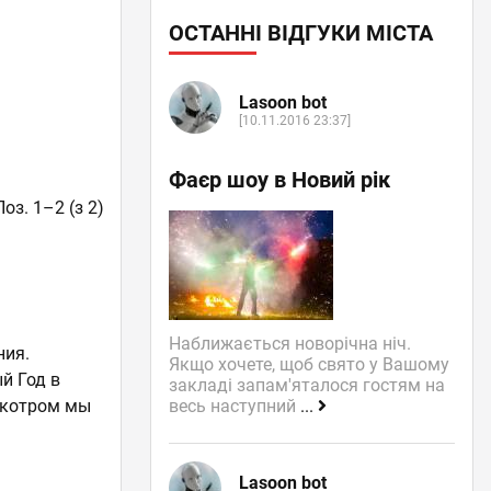
ОСТАННІ ВІДГУКИ МІСТА
Lasoon bot
[10.11.2016 23:37]
Фаєр шоу в Новий рік
Поз. 1–2 (з 2)
Наближається новорічна ніч.
ния.
Якщо хочете, щоб свято у Вашому
й Год в
закладі запам'яталося гостям на
 котром мы
весь наступний
...
Lasoon bot