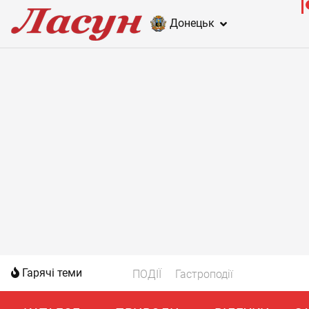
Донецьк
Гарячі теми
ПОДІЇ
Гастроподії