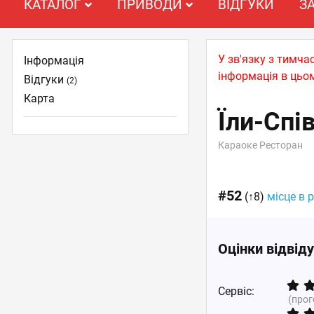
КАТАЛОГ
ПРИВОДИ
ВІДГУКИ
З
У зв'язку з тимча
Інформація
інформація в цьом
Відгуки
(2)
Карта
Їли-Спі
Караоке Ресторан
#52
(↑8)
місце в 
Оцінки відвід
Сервіс:
(про