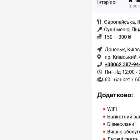
Інтер'єр:
(про
Європейська
,
Суші-меню, Піц
150 – 300 ₴
Донецьк
, Київ
пр. Київський, 
+38062 387-94
Пн–Нд 12:00 - 
60 - банкет / 6
Додатково:
WiFi
Банкетний за
Бізнес-ланчі
Виїзне обслуг
Дитячі свята