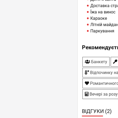
Доставка стр
Їжа на винос
Караоке
Літній майда
Паркування
Рекомендуєть
Банкету
Відпочинку на
Романтичного
Вечері за роз
ВІДГУКИ (2)