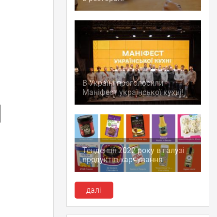
В Україні проголосили
Маніфест української кухні!
Тенденції 2022 року в галузі
продуктів харчування
далі