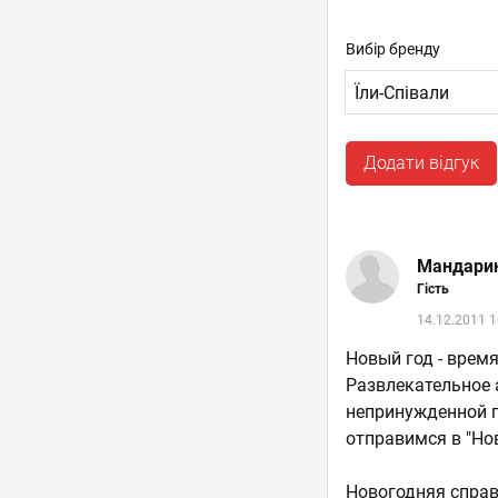
Вибір бренду
Додати відгук
Мандари
Гість
14.12.2011 1
Новый год - врем
Развлекательное 
непринужденной п
отправимся в "Но
Новогодняя справ