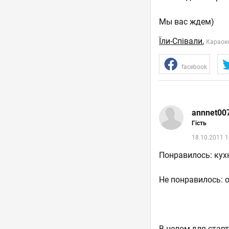
Мы вас ждем)
Їли-Співали
,
Караок
facebook
annnet00
Гість
18.10.2011 1
Понравилось: кухн
Не понравилось: 
В целом,для старт