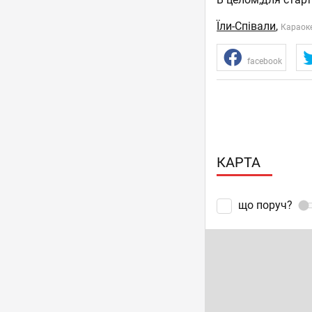
Їли-Співали
,
Караок
facebook
КАРТА
що поруч?