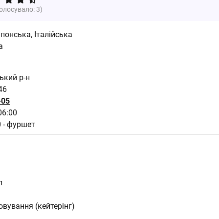
голосувало:
3
)
Японська
,
Італійська
а
ський р-н
46
-05
06:00
0 - фуршет
л
овування (кейтерінг)