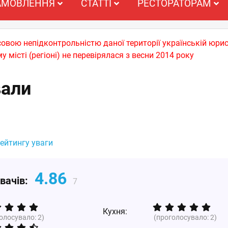
АМОВЛЕННЯ
СТАТТІ
РЕСТОРАТОРАМ
совою непідконтрольністю даної території українській юрис
у місті (регіоні) не перевірялася з весни 2014 року
вали
рейтингу уваги
4.86
увачів:
7
Кухня:
голосувало:
2
)
(проголосувало:
2
)