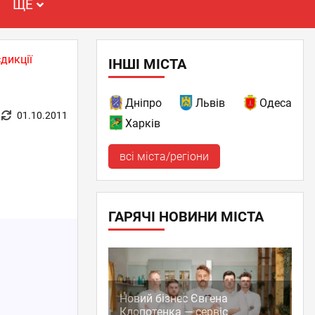
ЩЕ
дикції
ІНШІ МІСТА
Дніпро
Львів
Одеса
01.10.2011
Харків
всі міста/регіони
ГАРЯЧІ НОВИНИ МІСТА
Новий бізнес Євгена
Клопотенка — сервіс