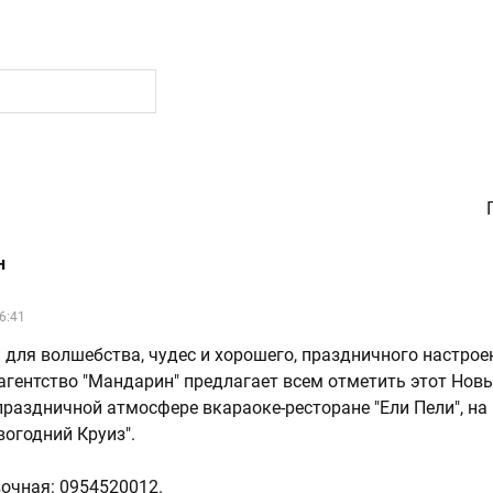
н
6:41
я для волшебства, чудес и хорошего, праздничного настрое
агентство "Мандарин" предлагает всем отметить этот Новы
раздничной атмосфере вкараоке-ресторане "Ели Пели", на
вогодний Круиз".
очная: 0954520012.