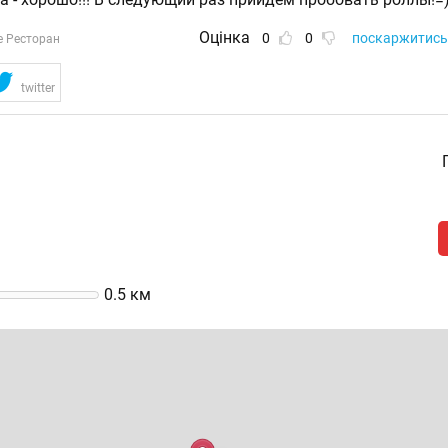
Оцінка
0
0
поскаржитись
е Ресторан
twitter
0.5
км