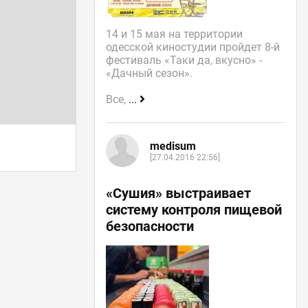
14 и 15 мая на территории
одесской киностудии пройдет 8-й
фестиваль «Таки да, вкусно» -
«Дачный сезон».
Все,
...
medisum
[27.04.2016 22:56]
«Сушия» выстраивает
систему контроля пищевой
безопасности