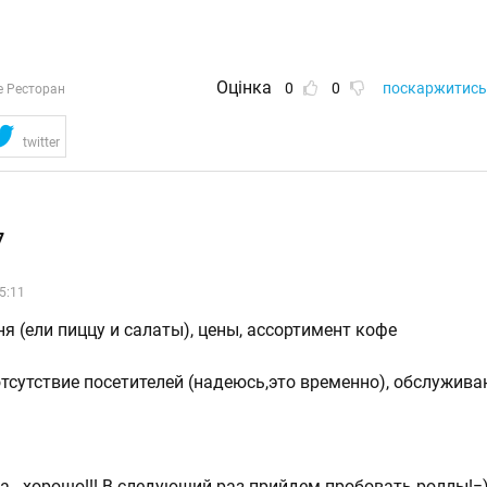
Оцінка
0
0
поскаржитись
е Ресторан
twitter
7
5:11
я (ели пиццу и салаты), цены, ассортимент кофе
отсутствие посетителей (надеюсь,это временно), обслужива
а - хорошо!!! В следующий раз прийдем пробовать роллы!=