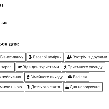
ав
нчик
ся для:
Бiзнес-ланчу
Веселої вечірки
Зустрічі з друзями
 терасі
Відвідин туристами
Приємного уїкенду
 побачення
Сімейного виходу
Весілля
умною ціною
Дитячого свята
Дня народження