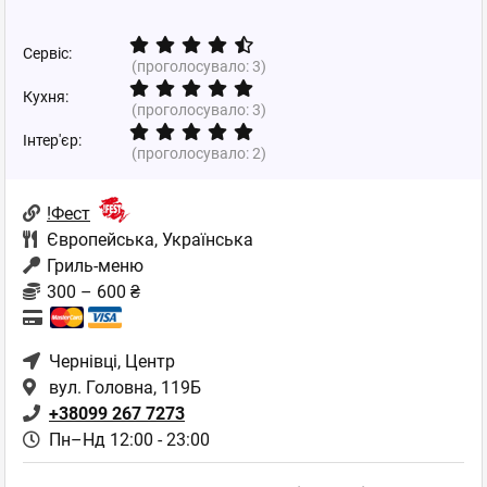
Сервіс:
(проголосувало:
3
)
Кухня:
(проголосувало:
3
)
Інтер'єр:
(проголосувало:
2
)
!Фест
Європейська
,
Українська
Гриль-меню
300 – 600 ₴
Чернівці
, Центр
вул. Головна, 119Б
+38099 267 7273
Пн–Нд 12:00 - 23:00