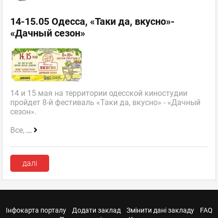
14-15.05 Одесса, «Таки да, вкусно»-
«Дачный сезон»
14 и 15 мая на территории одесской киностудии
пройдет 8-й фестиваль «Таки да, вкусно» - «Дачный
сезон».
Все,
...
далі
Інфокарта порталу
Додати заклад
Змінити дані закладу
FAQ