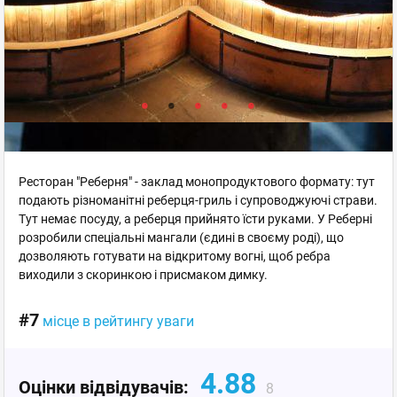
Ресторан "Реберня" - заклад монопродуктового формату: тут
подають різноманітні реберця-гриль і супроводжуючі страви.
Тут немає посуду, а реберця прийнято їсти руками. У Реберні
розробили спеціальні мангали (єдині в своєму роді), що
дозволяють готувати на відкритому вогні, щоб ребра
виходили з скоринкою і присмаком димку.
#7
місце в рейтингу уваги
4.88
Оцінки відвідувачів:
8