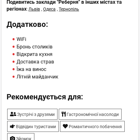
Подивитись заклади "Реберня" в інших містах та
регіонах
:
Львів
,
Одеса
,
Тернопіль
Додатково:
WiFi
Бронь столиків
Відкрита кухня
Доставка страв
Їжа на винос
Літній майданчик
Рекомендується для:
Зустрічі з друзями
Гастрономічної насолоди
Відвідин туристами
Романтичного побачення
Зйомок