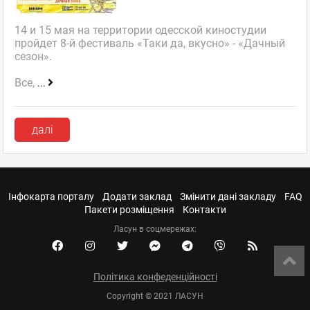
14 и 15 мая на территории одесской киностудии
пройдет 8-й фестиваль «Таки да, вкусно» - «Дачный
сезон».
Все,
...
далі
Інфокарта порталу
Додати заклад
Змінити дані закладу
FAQ
Пакети розміщення
Контакти
Ласун в соцмережах:
Політика конфеденційності
Copyright © 2021 ЛАСУН