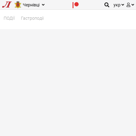
Чернівці
укр
ПОДІЇ
Гастроподії