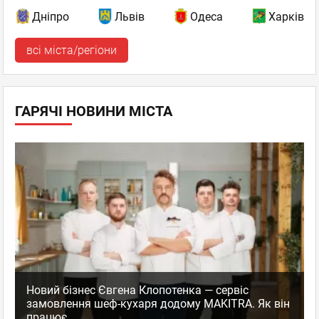
Дніпро
Львів
Одеса
Харків
всі міста/регіони
ГАРЯЧІ НОВИНИ МІСТА
Новий бізнес Євгена Клопотенка — сервіс
замовлення шеф-кухаря додому MAKITRA. Як він
працює