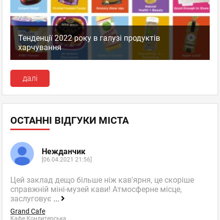
Тенденції 2022 року в галузі продуктів
харчування
далі
ОСТАННІ ВІДГУКИ МІСТА
Нежданчик
[06.04.2021 21:56]
Цей заклад дещо більше ніж кав'ярня, це скоріше
справжній міні-музей кави! Атмосферне місце,
заслуговує
...
Grand Cafe
Кафе Кондитерська