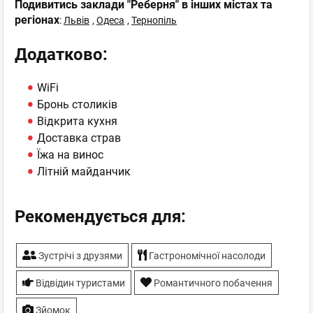
Подивитись заклади "Реберня" в інших містах та
регіонах
:
Львів
,
Одеса
,
Тернопіль
Додатково:
WiFi
Бронь столиків
Відкрита кухня
Доставка страв
Їжа на винос
Літній майданчик
Рекомендується для:
Зустрічі з друзями
Гастрономічної насолоди
Відвідин туристами
Романтичного побачення
Зйомок