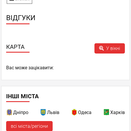
ВІДГУКИ
КАРТА
У вікні
Вас може зацікавити:
ІНШІ МІСТА
Дніпро
Львів
Одеса
Харків
всі міста/регіони