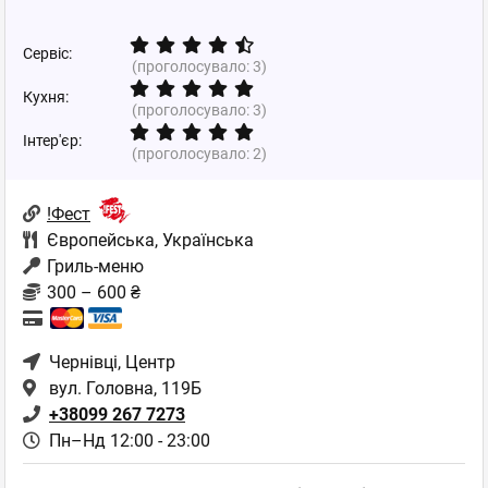
Сервіс:
(проголосувало:
3
)
Кухня:
(проголосувало:
3
)
Інтер'єр:
(проголосувало:
2
)
!Фест
Європейська
,
Українська
Гриль-меню
300 – 600 ₴
Чернівці
, Центр
вул. Головна, 119Б
+38099 267 7273
Пн–Нд 12:00 - 23:00