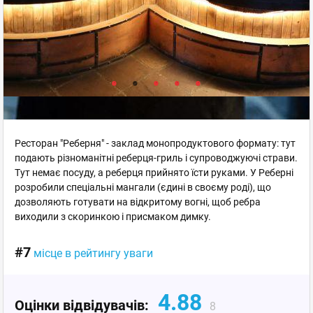
Ресторан "Реберня" - заклад монопродуктового формату: тут
подають різноманітні реберця-гриль і супроводжуючі страви.
Тут немає посуду, а реберця прийнято їсти руками. У Реберні
розробили спеціальні мангали (єдині в своєму роді), що
дозволяють готувати на відкритому вогні, щоб ребра
виходили з скоринкою і присмаком димку.
#7
місце в рейтингу уваги
4.88
Оцінки відвідувачів:
8