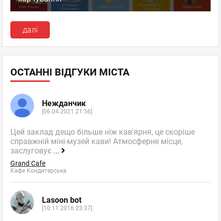
далі
ОСТАННІ ВІДГУКИ МІСТА
Нежданчик
[06.04.2021 21:56]
Цей заклад дещо більше ніж кав'ярня, це скоріше
справжній міні-музей кави! Атмосферне місце,
заслуговує
...
Grand Cafe
Кафе Кондитерська
Lasoon bot
[10.11.2016 23:37]