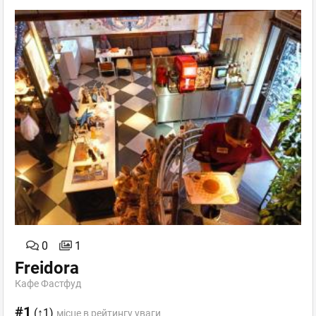
0
1
Freidora
Кафе Фастфуд
#1
(↑1)
місце в рейтингу уваги