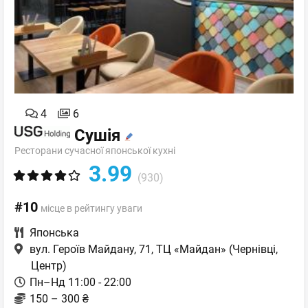
4
6
Сушія
Ресторани сучасної японської кухні
3.99
(930)
#10
місце в рейтингу уваги
Японська
вул. Героїв Майдану, 71, ТЦ «Майдан»
(Чернівці,
Центр)
Пн–Нд 11:00 - 22:00
150 – 300 ₴