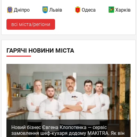
Дніпро
Львів
Одеса
Харків
всі міста/регіони
ГАРЯЧІ НОВИНИ МІСТА
Новий бізнес Євгена Клопотенка — сервіс
замовлення шеф-кухаря додому MAKITRA. Як він