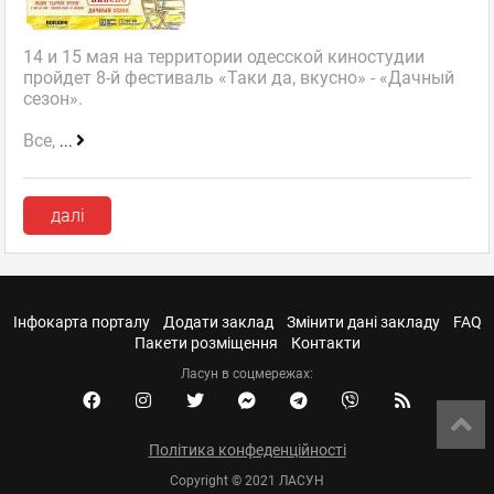
14 и 15 мая на территории одесской киностудии
пройдет 8-й фестиваль «Таки да, вкусно» - «Дачный
сезон».
Все,
...
далі
Інфокарта порталу
Додати заклад
Змінити дані закладу
FAQ
Пакети розміщення
Контакти
Ласун в соцмережах:
Політика конфеденційності
Copyright © 2021 ЛАСУН