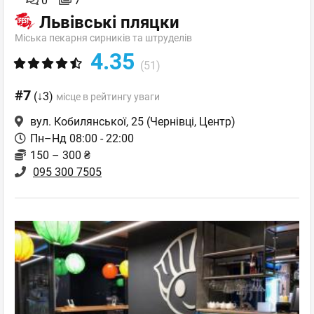
0
7
Львівські пляцки
Міська пекарня сирників та штруделів
4.35
(51)
#7
(↓3)
місце в рейтингу уваги
вул. Кобилянської, 25
(Чернівці, Центр)
Пн–Нд 08:00 - 22:00
150 – 300 ₴
095 300 7505