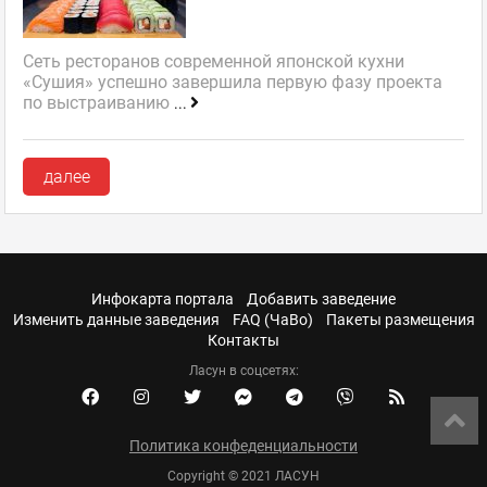
Сеть ресторанов современной японской кухни
«Сушия» успешно завершила первую фазу проекта
по выстраиванию
...
далее
Инфокарта портала
Добавить заведение
Изменить данные заведения
FAQ (ЧаВо)
Пакеты размещения
Контакты
Ласун в соцсетях:
Политика конфеденциальности
Copyright © 2021 ЛАСУН