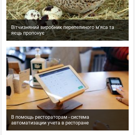
Вітчизняний виробник перепелиного м'яса та
яєць пропонує
В помощь рестораторам - система
автоматизации учета в ресторане