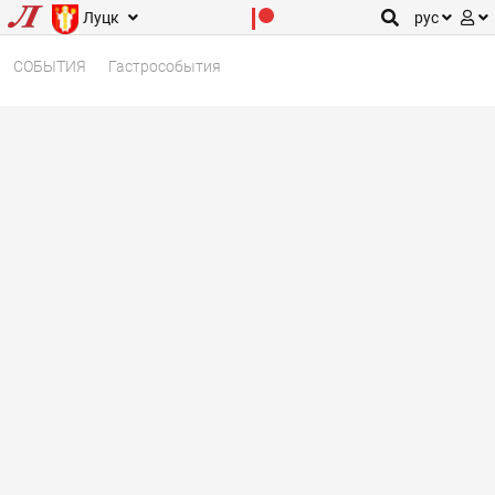
Луцк
рус
СОБЫТИЯ
Гастрособытия