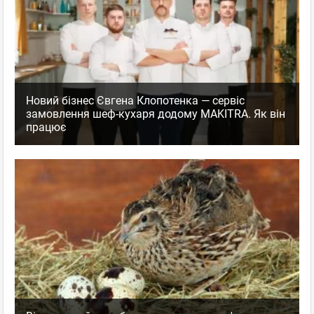
Новий бізнес Євгена Клопотенка — сервіс
замовлення шеф-кухаря додому MAKITRA. Як він
працює