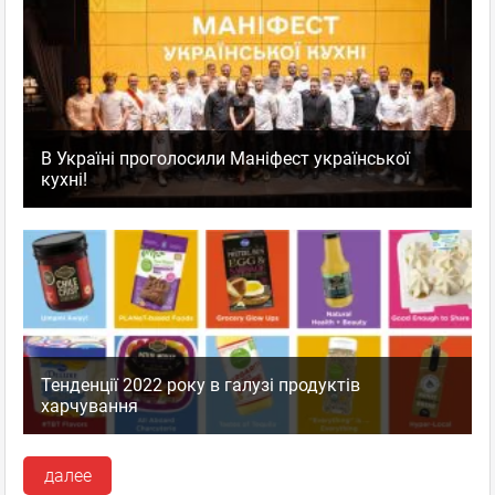
В Україні проголосили Маніфест української
кухні!
Тенденції 2022 року в галузі продуктів
харчування
далее