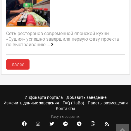
Сеть ресторанов современной японской кухни
«Сушия» успешно завершила первую фазу проекта
по выстраиванию
...
далее
Инфокарта портала
Добавить заведение
Изменить данные заведения
FAQ (ЧаВо)
Пакеты размещения
Контакты
Ласун в соцсетях: