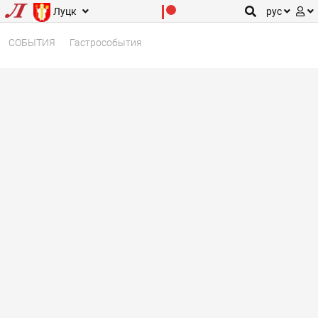
Луцк
рус
СОБЫТИЯ
Гастрособытия