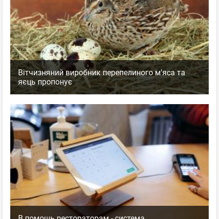
Вітчизняний виробник перепелиного м'яса та
яєць пропонує
В помощь рестораторам - система