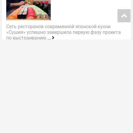
Сеть ресторанов современной японской кухни
«Сушия» успешно завершила первую фазу проекта
по выстраиванию
...
далее
Инфокарта портала
Добавить заведение
Изменить данные заведения
FAQ (ЧаВо)
Пакеты размещения
Контакты
Ласун в соцсетях:
Политика конфеденциальности