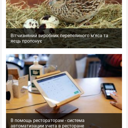
Вітчизняний виробник перепелиного м'яса та
яєць пропонує
В помощь рестораторам - система
автоматизации учета в ресторане