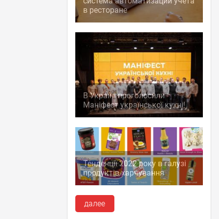
система автоматизации учета
в ресторане
В Україні проголосили
Маніфест української кухні!
Тенденції 2022 року в галузі
продуктів харчування
далее