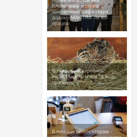
Новий бізнес Євгена
Клопотенка — сервіс
замовлення шеф-кухаря
додому MAKITRA. Як він
працює
Вітчизняний виробник
перепелиного м'яса та яєць
пропонує
В помощь рестораторам -