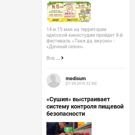
14 и 15 мая на территории
одесской киностудии пройдет 8-й
фестиваль «Таки да, вкусно» -
«Дачный сезон».
Все,
...
medisum
[27.04.2016 22:56]
«Сушия» выстраивает
систему контроля пищевой
безопасности