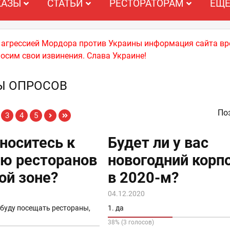
КАЗЫ
СТАТЬИ
РЕСТОРАТОРАМ
ЕЩ
й агрессией Мордора против Украины информация сайта вр
носим свои извинения. Слава Украине!
Ы ОПРОСОВ
Поз
3
4
5
носитесь к
Будет ли у вас
ю ресторанов
новогодний корп
ой зоне?
в 2020-м?
04.12.2020
 буду посещать рестораны,
1. да
38% (3 голосов)