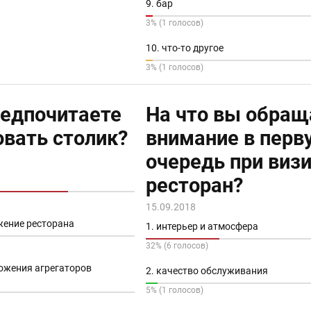
9. бар
3% (1 голосов)
10. что-то другое
3% (1 голосов)
редпочитаете
На что вы обращ
овать столик?
внимание в перв
очередь при визи
ресторан?
15.09.2018
жение ресторана
1. интерьер и атмосфера
32% (6 голосов)
ложения агрегаторов
2. качество обслуживания
5% (1 голосов)