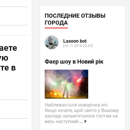
ПОСЛЕДНИЕ ОТЗЫВЫ
ГОРОДА
Lasoon bot
аете
[10.11.2016 23:37]
ую
Фаєр шоу в Новий рік
те в
Наближається новорічна ніч.
Якщо хочете, щоб свято у Вашому
закладі запам'яталося гостям на
весь наступний
...