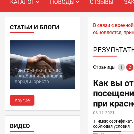
КАТАЛОГ
ПОВОДЫ
ОТЗЫВЫ
ЗА
В связи с военно
СТАТЬИ И БЛОГИ
обновляется, при
РЕЗУЛЬТАТ
Страницы:
1
2
Три помилки під час
придбання франшизи:
Как вы от
поради юриста
посещени
другие
при красн
08.11.2021
1. имею сертификат,
ВИДЕО
соблюдая условия