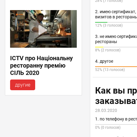
28% (7 голосов)
2. имею сертификат,
визитов в ресторан
12% (3 голосов)
3. не имею сертифик
рестораны
8% (2 голосов)
ICTV про Національну
4. другое
ресторанну премію
52% (13 голосов)
СІЛЬ 2020
другие
Как вы п
заказыва
28.03.2020
1. по телефону в рес
0% (0 голосов)