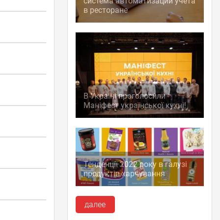
система автоматизации учета
в ресторане
В Україні проголосили
Маніфест української кухні!
Тенденції 2022 року в галузі
продуктів харчування
далее