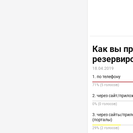
Как вы п
резервир
18.04.2019
1. по телефону
71% (5 голосов)
2. через сайт/прило
0% (0 голосов)
3. через сайты/при
(порталы)
29% (2 голосов)