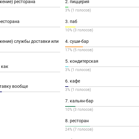
ожение) ресторана
2. пиццерия
3% (1 голосов)
ресторана
3. паб
10% (3 голосов)
ожение) службы доставки или
4. суши-бар
17% (5 голосов)
5. кондитерская
 как
3% (1 голосов)
6. кафе
ставку вообще
3% (1 голосов)
7. кальян-бар
10% (3 голосов)
8. ресторан
24% (7 голосов)