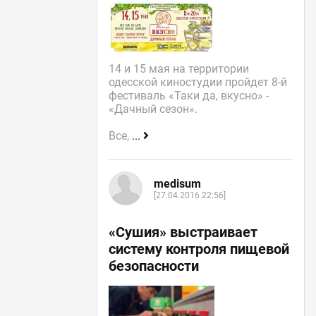
14 и 15 мая на территории
одесской киностудии пройдет 8-й
фестиваль «Таки да, вкусно» -
«Дачный сезон».
Все,
...
medisum
[27.04.2016 22:56]
«Сушия» выстраивает
систему контроля пищевой
безопасности