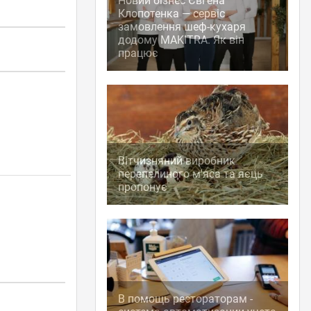
Новий бізнес Євгена
Клопотенка — сервіс
замовлення шеф-кухаря
додому MAKITRA. Як він
працює
Вітчизняний виробник
перепелиного м'яса та яєць
пропонує
В помощь рестораторам -