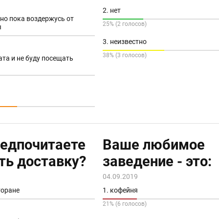
2. нет
 но пока воздержусь от
25% (2 голосов)
ы
3. неизвестно
38% (3 голосов)
ата и не буду посещать
редпочитаете
Ваше любимое
ть доставку?
заведение - это:
04.09.2019
торане
1. кофейня
21% (6 голосов)