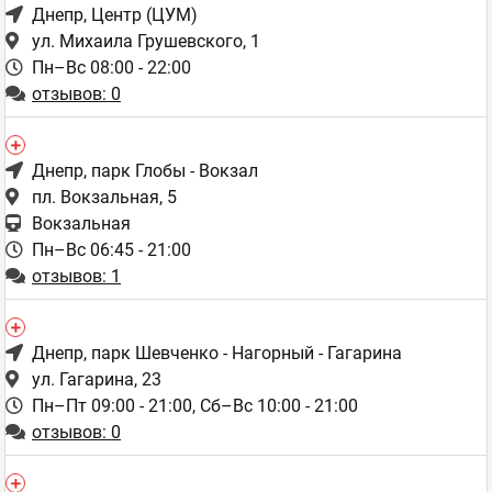
один раз сходил-не понравилось и не пойдет больше,а это
Днепр
, Центр (ЦУМ)
прям мазохисты какие то:)
ул. Михаила Грушевского, 1
Пн–Вс 08:00 - 22:00
Пузата хата
,
Оценка
0
0
Сеть ресторанов быстрого
обслуживания
отзывов: 0
пожаловаться
ответить
Днепр
, парк Глобы - Вокзал
facebook
twitter
пл. Вокзальная, 5
Вокзальная
Пн–Вс 06:45 - 21:00
отзывов: 1
Алексей
Гость
21.08.2008 17:34
Днепр
, парк Шевченко - Нагорный - Гагарина
Внимание! Вы становитесь хуже.
ул. Гагарина, 23
Пн–Пт 09:00 - 21:00,
Сб–Вс 10:00 - 21:00
Сегодня вырвались с работы поесть у Вас в ПХ на
отзывов: 0
подстанции (Днепрпетровск).
Никогда ранее не имел претензий к Вам. Но сегодня вы