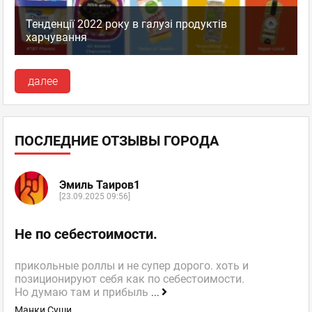
Тенденції 2022 року в галузі продуктів
харчування
далее
ПОСЛЕДНИЕ ОТЗЫВЫ ГОРОДА
Эмиль Таиров1
[23.09.2025 09:56]
Не по себестоимости.
прикольные роллы и не супер дорого. хоть и
позиционируют себя как по себестоимости.
Но думаю там и прибыль
...
Манки Суши