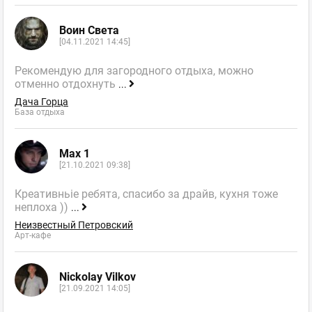
Воин Света
[04.11.2021 14:45]
Рекомендую для загородного отдыха, можно
отменно отдохнуть
...
Дача Горца
База отдыха
Max 1
[21.10.2021 09:38]
Креативньіе ребята, спасибо за драйв, кухня тоже
неплоха ))
...
Неизвестный Петровский
Арт-кафе
Nickolay Vilkov
[21.09.2021 14:05]