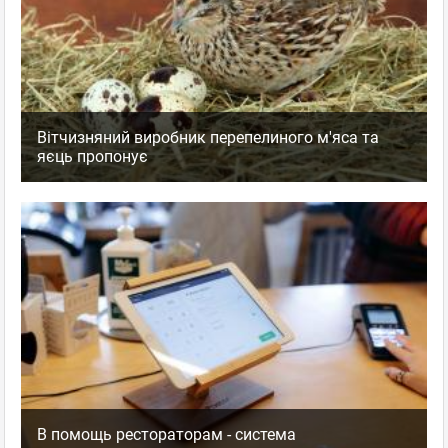
Вітчизняний виробник перепелиного м'яса та
яєць пропонує
В помощь рестораторам - система