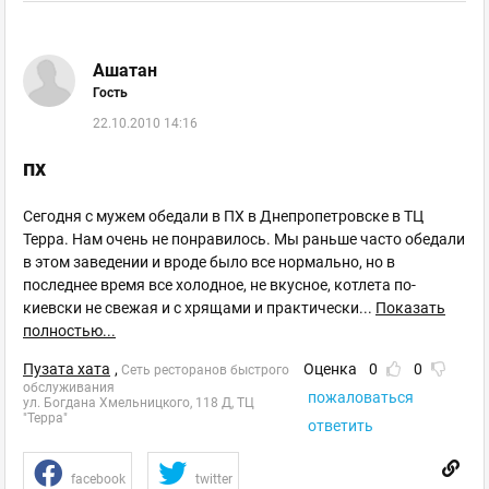
Ашатан
Гость
22.10.2010 14:16
пх
Сегодня с мужем обедали в ПХ в Днепропетровске в ТЦ
Терра. Нам очень не понравилось. Мы раньше часто обедали
в этом заведении и вроде было все нормально, но в
последнее время все холодное, не вкусное, котлета по-
киевски не свежая и с хрящами и практически
...
Показать
полностью...
Пузата хата
,
Оценка
0
0
Сеть ресторанов быстрого
обслуживания
пожаловаться
ул. Богдана Хмельницкого, 118 Д, ТЦ
"Терра"
ответить
facebook
twitter