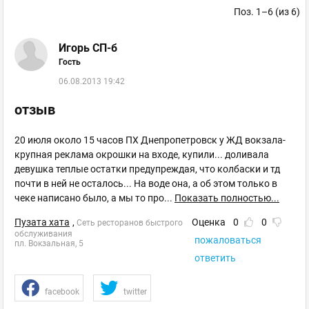
Поз. 1–6 (из 6)
Игорь СП-б
Гость
06.08.2013 19:42
отзыв
20 июля около 15 часов ПХ Днепропетровск у ЖД вокзала-
крупная реклама окрошки на входе, купили... доливала
девушка теплые остатки предупреждая, что колбаски и тд
почти в ней не осталось... На воде она, а об этом только в
чеке написано было, а мы то про
...
Показать полностью...
Пузата хата
,
Оценка
0
0
Сеть ресторанов быстрого
обслуживания
пожаловаться
пл. Вокзальная, 5
ответить
facebook
twitter