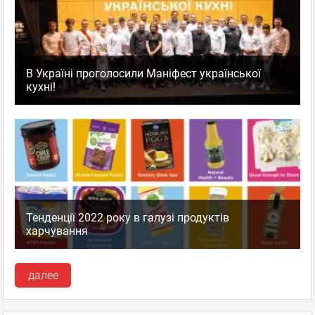
В Україні проголосили Маніфест української
кухні!
Тенденції 2022 року в галузі продуктів
харчування
далее