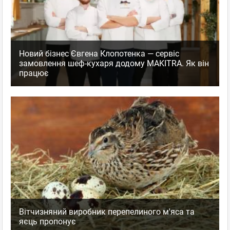
Новий бізнес Євгена Клопотенка — сервіс
замовлення шеф-кухаря додому MAKITRA. Як він
працює
Вітчизняний виробник перепелиного м'яса та
яєць пропонує