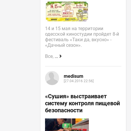
14 и 15 мая на территории
одесской киностудии пройдет 8-й
фестиваль «Таки да, вкусно» -
«Дачный сезон».
Все,
...
medisum
[27.04.2016 22:56]
«Сушия» выстраивает
систему контроля пищевой
безопасности