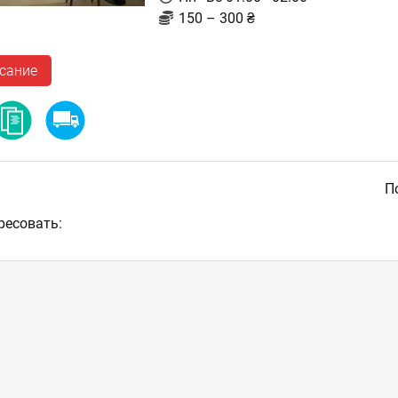
150 – 300 ₴
сание
По
ресовать: