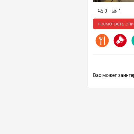
0
1
посмотреть опи
Ваc может заинте