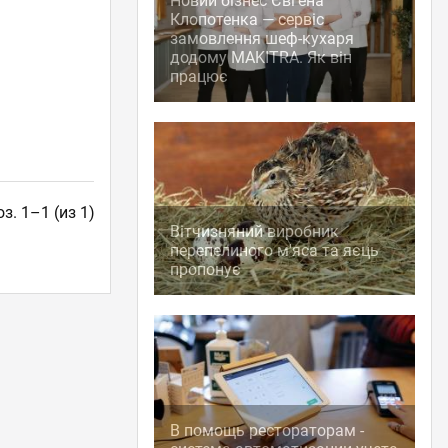
Новий бізнес Євгена
Клопотенка — сервіс
замовлення шеф-кухаря
додому MAKITRA. Як він
працює
з. 1–1 (из 1)
Вітчизняний виробник
перепелиного м'яса та яєць
пропонує
В помощь рестораторам -