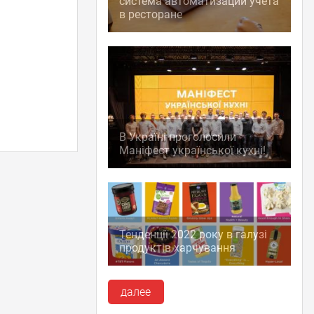
система автоматизации учета
в ресторане
В Україні проголосили
Маніфест української кухні!
Тенденції 2022 року в галузі
продуктів харчування
далее