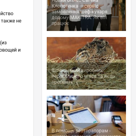
Новий бізнес Євгена
Клопотенка — сервіс
замовлення шеф-кухаря
ойство
додому MAKITRA. Як він
 также не
працює
(из
 овощей и
Вітчизняний виробник
перепелиного м'яса та яєць
пропонує
В помощь рестораторам -