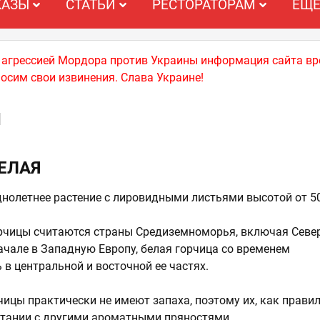
КАЗЫ
СТАТЬИ
РЕСТОРАТОРАМ
ЕЩ
й агрессией Мордора против Украины информация сайта вр
носим свои извинения. Слава Украине!
Я
ЕЛАЯ
однолетнее растение с лировидными листьями высотой от 50
орчицы считаются страны Средиземноморья, включая Севе
ачале в Западную Европу, белая горчица со временем
 в центральной и восточной ее частях.
чицы практически не имеют запаха, поэтому их, как правил
тании с другими ароматными пряностями.