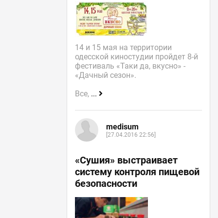
14 и 15 мая на территории
одесской киностудии пройдет 8-й
фестиваль «Таки да, вкусно» -
«Дачный сезон».
Все,
...
medisum
[27.04.2016 22:56]
«Сушия» выстраивает
систему контроля пищевой
безопасности