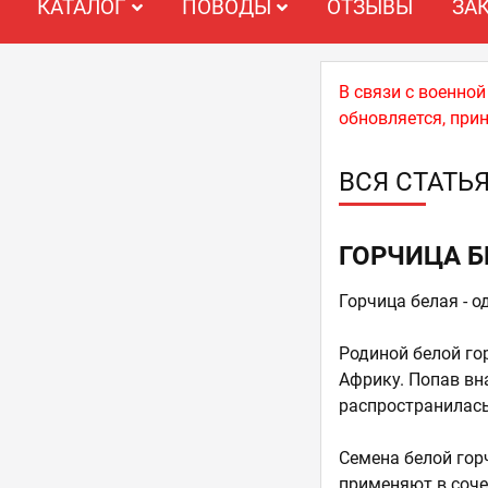
КАТАЛОГ
ПОВОДЫ
ОТЗЫВЫ
ЗА
В связи с военно
обновляется, при
ВСЯ СТАТЬ
ГОРЧИЦА Б
Горчица белая - 
Родиной белой г
Африку. Попав вн
распространилась
Семена белой гор
применяют в соче