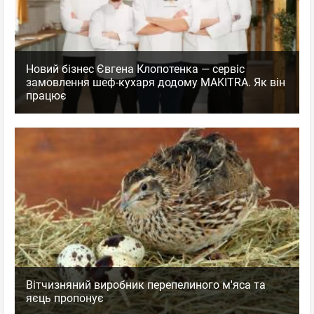
Новий бізнес Євгена Клопотенка — сервіс
замовлення шеф-кухаря додому MAKITRA. Як він
працює
Вітчизняний виробник перепелиного м'яса та
яєць пропонує