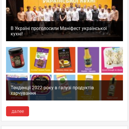
В Україні проголосили Маніфест української
кухні!
Тенденції 2022 року в галузі продуктів
харчування
далее