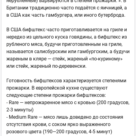
нерубленные) варьируются в степени прожарки. ». В
Британии традиционно часто подаётся с яичницей, а
в США как часть гамбургера, или иного бутерброда.
В США бифштекс часто приготавливается на гриле и
нередко из цельного куска говядины, а бифштекс из
рубленого мяса, будучи приготовленным на гриле,
называется салисбурским или гамбургским, а будучи
жареным в кляре — стейк, жареный «по-куриному»
или стейк, жареный по-деревенски.
Готовность бифштексов характеризуется степенями
прожарки. В европейской кухне существуют
следующие степени прожарки бифштексов:
- Rare — непрожаренное мясо с кровью (200 градусов,
2-3 минуты)
- Medium Rare — мясо лишь доведено до состояния
отсутствия крови, с соком ярко выраженного
розового цвета (190—200 градусов, 4-5 минут)