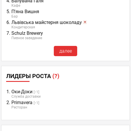
Балувана Галя
Кафе
П'яна Вишня
Бар
Львівська майстерня шоколаду
Кондитерская
Schulz Brewery
Пивное заведение
далее
ЛИДЕРЫ РОСТА
(?)
Оки-Доки
[↑1]
Служба доставки
Primavera
[↑1]
Ресторан