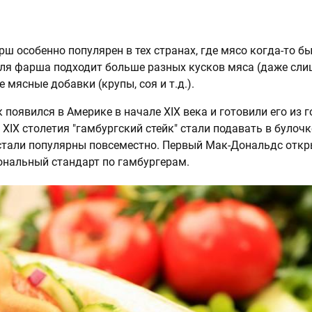
рш особенно популярен в тех странах, где мясо когда-то б
ля фарша подходит больше разных кусков мяса (даже сл
е мясные добавки (крупы, соя и т.д.).
 появился в Америке в начале XIX века и готовили его из 
XIX столетия "гамбургский стейк" стали подавать в булочке
стали популярны повсеместно. Первый Мак-Дональдс откр
иональный стандарт по гамбургерам.