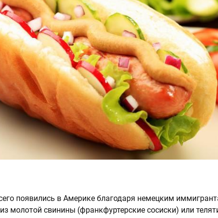
всего появились в Америке благодаря немецким иммигрант
 из молотой свинины (франкфуртерские сосиски) или теля