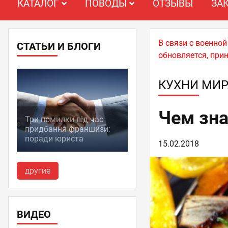
КАТАЛОГ
ПОВОДЫ
ОТЗЫВЫ
ЗА
В связи с военно
СТАТЬИ И БЛОГИ
обновляется, при
КУХНИ МИР
Чем зна
Три помилки під час
придбання франшизи:
поради юриста
15.02.2018
другие
ВИДЕО