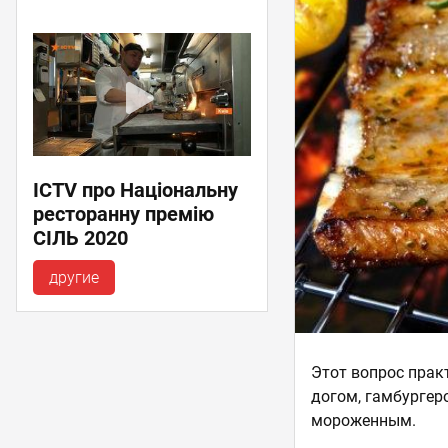
ICTV про Національну
ресторанну премію
СІЛЬ 2020
другие
Этот вопрос прак
догом, гамбургер
мороженным.