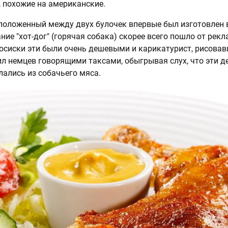
, похожие на американские.
положенный между двух булочек впервые был изготовлен 
ание "хот-дог" (горячая собака) скорее всего пошло от рек
Сосиски эти были очень дешевыми и карикатурист, рисова
ил немцев говорящими таксами, обыгрывая слух, что эти 
ались из собачьего мяса.