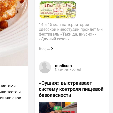
14 и 15 мая на территории
одесской киностудии пройдет 8-й
фестиваль «Таки да, вкусно» -
«Дачный сезон».
Все,
...
medisum
[27.04.2016 22:56]
«Сушия» выстраивает
нистами.
систему контроля пищевой
или тесто и
безопасности
бовали свои