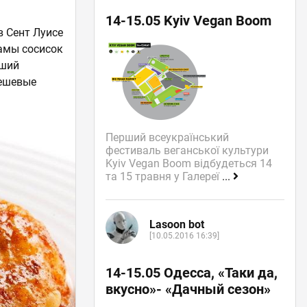
14-15.05 Kyiv Vegan Boom
в Сент Луисе
ламы сосисок
вший
дешевые
Перший всеукраїнський
фестиваль веганської культури
Kyiv Vegan Boom відбудеться 14
та 15 травня у Галереї
...
Lasoon bot
[10.05.2016 16:39]
14-15.05 Одесса, «Таки да,
вкусно»- «Дачный сезон»