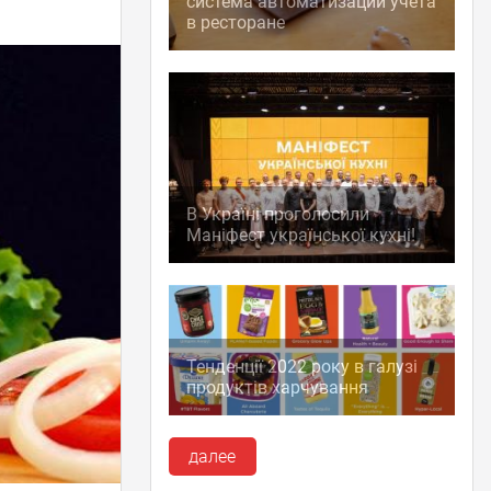
система автоматизации учета
в ресторане
В Україні проголосили
Маніфест української кухні!
Тенденції 2022 року в галузі
продуктів харчування
далее