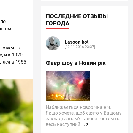
ПОСЛЕДНИЕ ОТЗЫВЫ
ыло
ГОРОДА
ишком
Lasoon bot
[10.11.2016 23:37]
говяжьего
, и к 1920
ылся в 1955
Фаєр шоу в Новий рік
Наближається новорічна ніч.
Якщо хочете, щоб свято у Вашому
закладі запам'яталося гостям на
весь наступний
...