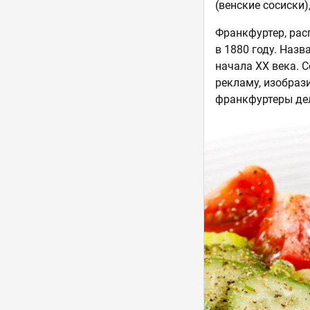
(венские сосиски)
Франкфуртер, рас
в 1880 году. Назв
начала XX века. 
рекламу, изобраз
франкфуртеры дел