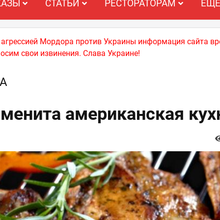
КАЗЫ
СТАТЬИ
РЕСТОРАТОРАМ
ЕЩ
й агрессией Мордора против Украины информация сайта вр
носим свои извинения. Слава Украине!
А
менита американская кух