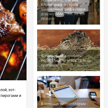
Новий бізнес Євгена
Клопотенка — сервіс
замовлення шеф-кухаря
додому MAKITRA. Як він
працює
Вітчизняний виробник
перепелиного м'яса та яєць
пропонує
ой, хот-
 пирогами и
В помощь рестораторам -