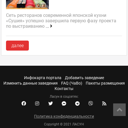
Сеть ресторанов современной японской кухни
«Сушия» успешно завершила первую фазу проекта
по выстраиванию
...
далее
Инфокарта портала
Добавить заведение
Изменить данные заведения
FAQ (ЧаВо)
Пакеты размещения
Контакты
Ласун в соцсетях:
Политика конфеденциальности
Copyright © 2021 ЛАСУН