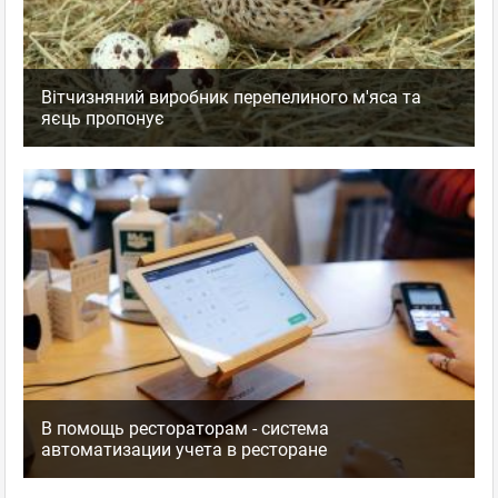
Вітчизняний виробник перепелиного м'яса та
яєць пропонує
В помощь рестораторам - система
автоматизации учета в ресторане