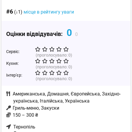
#6
(↓1)
місце в рейтингу уваги
0
Оцінки відвідувачів:
0
Сервіс:
(проголосувало:
0
)
Кухня:
(проголосувало:
0
)
Інтер'єр:
(проголосувало:
0
)
Американська
,
Домашня
,
Європейська
,
Західно-
українська
,
Італійська
,
Українська
Гриль-меню, Закуски
150 – 300 ₴
Тернопіль