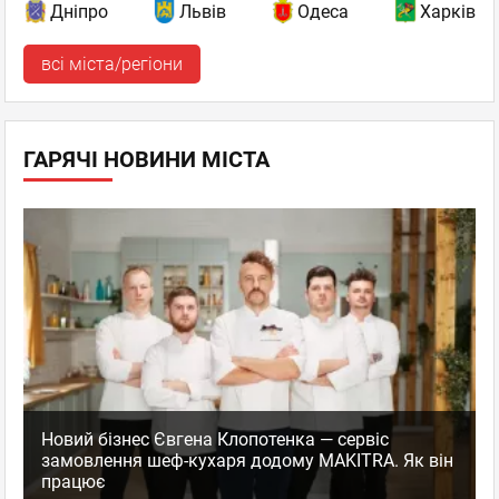
Дніпро
Львів
Одеса
Харків
всі міста/регіони
ГАРЯЧІ НОВИНИ МІСТА
Новий бізнес Євгена Клопотенка — сервіс
замовлення шеф-кухаря додому MAKITRA. Як він
працює