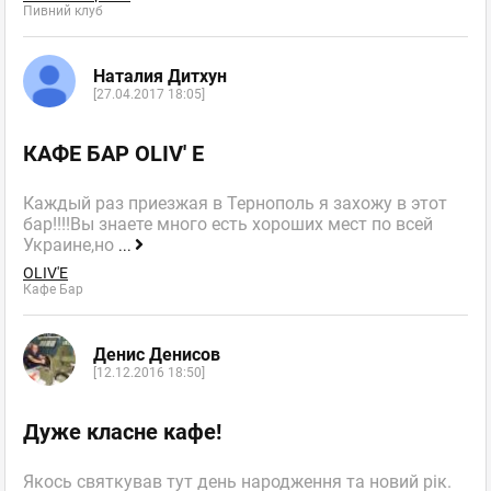
Пивний клуб
Наталия Дитхун
[27.04.2017 18:05]
КАФЕ БАР OLIV' E
Каждый раз приезжая в Тернополь я захожу в этот
бар!!!!Вы знаете много есть хороших мест по всей
Украине,но
...
OLIV'E
Кафе Бар
Денис Денисов
[12.12.2016 18:50]
Дуже класне кафе!
Якось святкував тут день народження та новий рік.