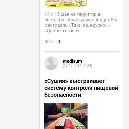
14 и 15 мая на территории
одесской киностудии пройдет 8-й
фестиваль «Таки да, вкусно» -
«Дачный сезон».
Все,
...
medisum
[27.04.2016 22:56]
«Сушия» выстраивает
систему контроля пищевой
безопасности