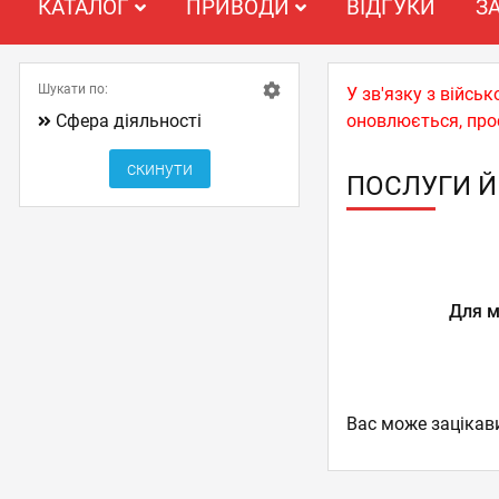
КАТАЛОГ
ПРИВОДИ
ВІДГУКИ
З
Шукати по:
У зв'язку з війс
Сфера діяльності
оновлюється, про
ПОСЛУГИ Й
Для м
Вас може зацікав