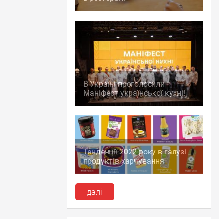
В Україні проголосили
Маніфест української кухні!
Тенденції 2022 року в галузі
продуктів харчування
далі