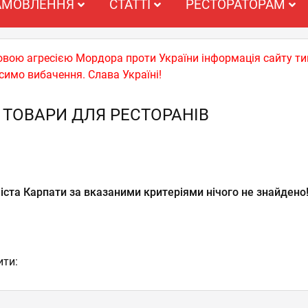
АМОВЛЕННЯ
СТАТТІ
РЕСТОРАТОРАМ
ьковою агресією Мордора проти України інформація сайту т
симо вибачення. Слава Україні!
 ТОВАРИ ДЛЯ РЕСТОРАНІВ
іста Карпати за вказаними критеріями нічого не знайдено
ити: