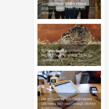
замовлення шеф-кухаря
додому MAKITRA. Як він
працює
Вітчизняний виробник
перепелиного м'яса та яєць
пропонує
На допомогу рестораторам -
система автоматизації обліку
в ресторані