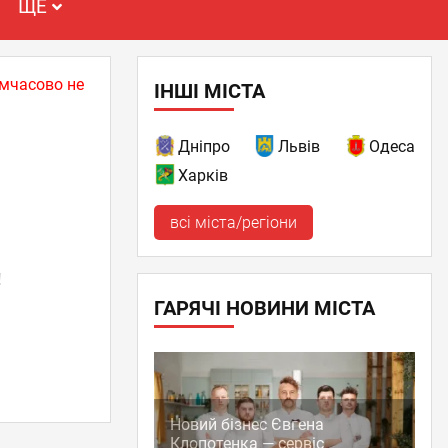
ЩЕ
имчасово не
ІНШІ МІСТА
Дніпро
Львів
Одеса
Харків
всі міста/регіони
!
ГАРЯЧІ НОВИНИ МІСТА
Новий бізнес Євгена
Клопотенка — сервіс