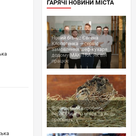
ГАРЯЧІ НОВИНИ МІСТА
Новий бізнес Євгена
Клопотенка — сервіс
замовлення шеф-кухаря
ька
додому MAKITRA. Як він
працює
Вітчизняний виробник
перепелиного м'яса та яєць
пропонує
ська