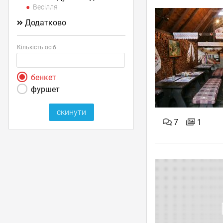
Весілля
Додатково
Кількість осіб
бенкет
фуршет
7
1