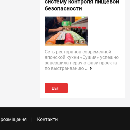
систему контроля пищевой
безопасности
Сеть ресторанов современной
японской кухни «Сушия» успешно
завершила первую фазу проекта
по выстраиванию
...
далі
 розміщення
Контакти