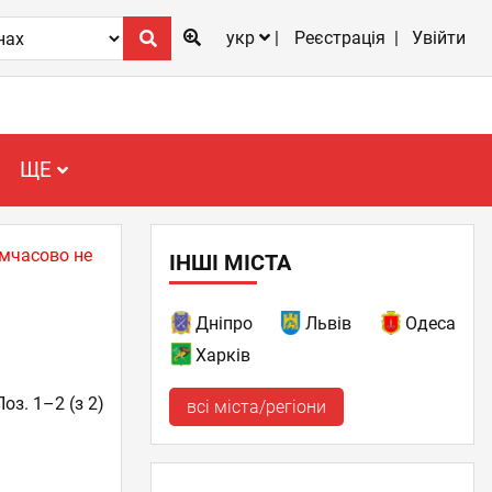
укр
Реєстрація
Увійти
ЩЕ
имчасово не
ІНШІ МІСТА
Дніпро
Львів
Одеса
Харків
Поз. 1–2 (з 2)
всі міста/регіони