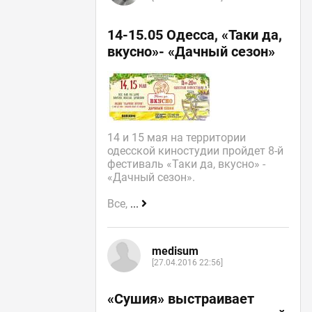
14-15.05 Одесса, «Таки да,
вкусно»- «Дачный сезон»
14 и 15 мая на территории
одесской киностудии пройдет 8-й
фестиваль «Таки да, вкусно» -
«Дачный сезон».
Все,
...
medisum
[27.04.2016 22:56]
«Сушия» выстраивает