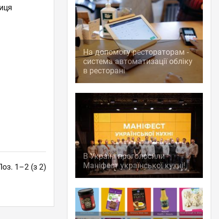
ниця
На допомогу рестораторам -
система автоматизації обліку
в ресторані
В Україні проголосили
Маніфест української кухні!
Поз. 1–2 (з 2)