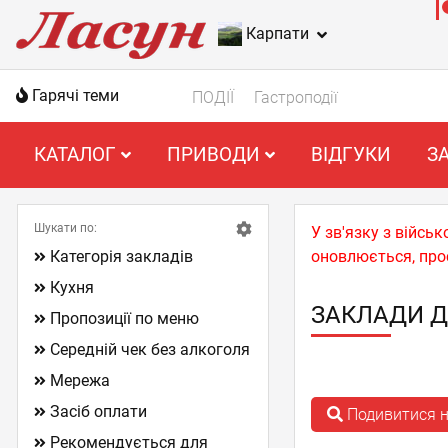
Карпати
Гарячі теми
ПОДІЇ
Гастроподії
КАТАЛОГ
ПРИВОДИ
ВІДГУКИ
З
Шукати по:
У зв'язку з війс
Категорія закладів
оновлюється, про
Кухня
ЗАКЛАДИ Д
Пропозиції по меню
Середній чек без алкоголя
Мережа
Засіб оплати
Подивитися н
Рекомендується для