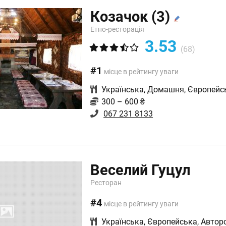
Козачок
(3)
Етно-ресторація
3.53
(68)
#1
місце в рейтингу уваги
Українська
,
Домашня
,
Європейс
300 – 600 ₴
067 231 8133
Веселий Гуцул
Ресторан
#4
місце в рейтингу уваги
Українська
,
Європейська
,
Автор