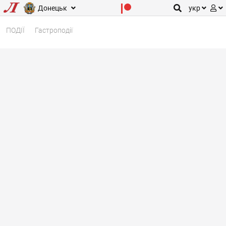
Донецьк
укр
ПОДІЇ
Гастроподії