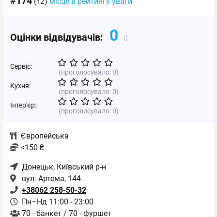
#174
(↑2)
місце в рейтингу уваги
0
Оцінки відвідувачів:
0
Сервіс:
(проголосувало:
0
)
Кухня:
(проголосувало:
0
)
Інтер'єр:
(проголосувало:
0
)
Європейська
<150 ₴
Донецьк
, Київський р-н
вул. Артема, 144
+38062 258-50-32
Пн–Нд 11:00 - 23:00
70 - банкет / 70 - фуршет