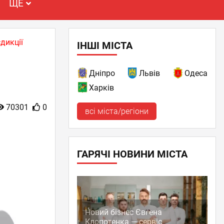
ЩЕ
дикції
ІНШІ МІСТА
Дніпро
Львів
Одеса
Харків
70301
0
всі міста/регіони
ГАРЯЧІ НОВИНИ МІСТА
Новий бізнес Євгена
Клопотенка — сервіс