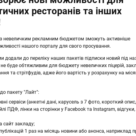
ичних ресторанів та інших
!
и з невеличким рекламним бюджетом зможуть активніше
жливості нашого порталу для свого просування.
ми додали до переліку наших пакетів підписки новий під на
 не буде обтяжливим для бюджету невеличких піцерій, зак
ня та стрітфудів, адже його вартість у розрахунку на міс
до пакету "Лайт":
вні сервіси (анкетні дані, карусель з 7 фото, короткий опис
лі ПДФ, лінки на сторінки у Facebook та Instagram, відгуки
а сайт закладу;
публікацій 1 раз на місяць новини або анонса, наприклад п