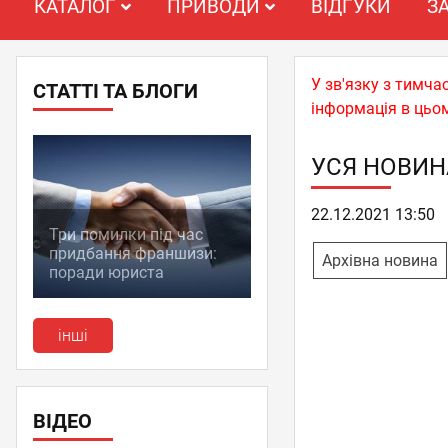
КАТАЛОГ
ПРИВОДИ
ВІДГУКИ
З
У зв'язку з тимча
СТАТТІ ТА БЛОГИ
інформація в цьом
УСЯ НОВИН
22.12.2021 13:50
Три помилки під час
придбання франшизи:
Архівна новина
поради юриста
інші
ВІДЕО