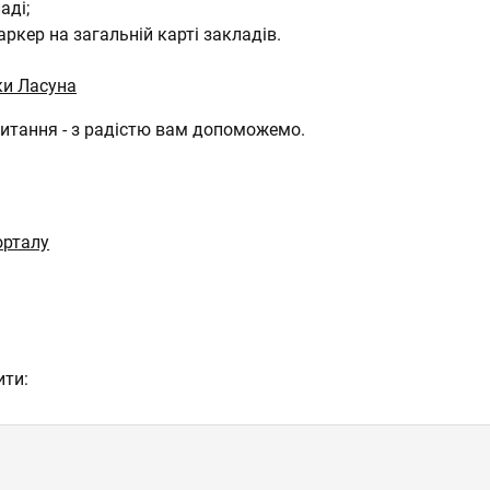
аді;
ркер на загальній карті закладів.
ки Ласуна
итання - з радістю вам допоможемо.
орталу
ити: