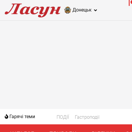
Донецьк
Гарячі теми
ПОДІЇ
Гастроподії