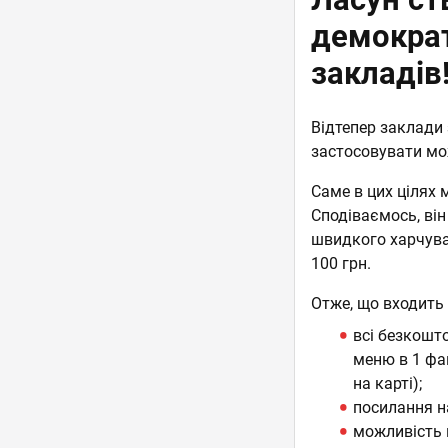
демократ
закладів
Відтепер заклад
застосовувати мо
Саме в цих цілях 
Сподіваємось, він
швидкого харчуван
100 грн.
Отже, що входить 
всі безкошто
меню в 1 фай
на карті);
посилання н
можливість 