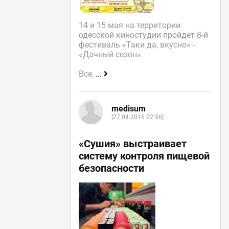
14 и 15 мая на территории
одесской киностудии пройдет 8-й
фестиваль «Таки да, вкусно» -
«Дачный сезон».
Все,
...
medisum
[27.04.2016 22:56]
«Сушия» выстраивает
систему контроля пищевой
безопасности