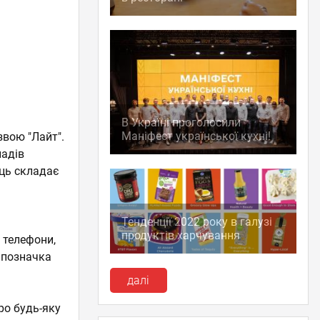
В Україні проголосили
Маніфест української кухні!
звою "Лайт".
ладів
яць складає
Тенденції 2022 року в галузі
продуктів харчування
, телефони,
, позначка
далі
ро будь-яку