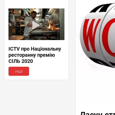
ICTV про Національну
ресторанну премію
СІЛЬ 2020
інші
Ласун ст