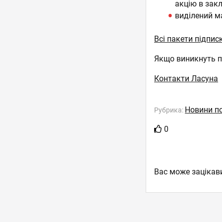
акцію в закл
виділений ма
Всі пакети підпис
Якщо виникнуть п
Контакти Ласуна
Новини п
Рубрика:
0
Вас може зацікав