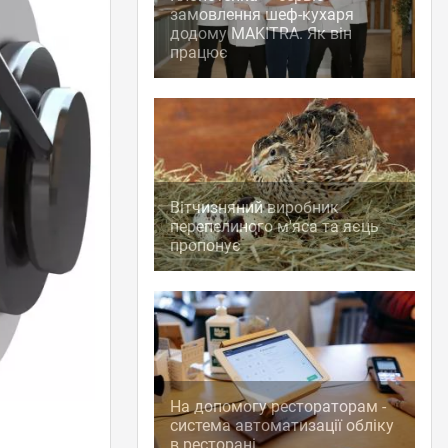
замовлення шеф-кухаря
додому MAKITRA. Як він
працює
Вітчизняний виробник
перепелиного м'яса та яєць
пропонує
На допомогу рестораторам -
система автоматизації обліку
в ресторані