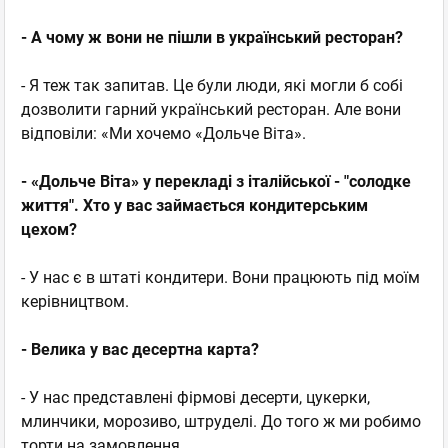
- А чому ж вони не пішли в український ресторан?
- Я теж так запитав. Це були люди, які могли б собі
дозволити гарний український ресторан. Але вони
відповіли: «Ми хочемо «Дольче Віта».
- «Дольче Віта» у перекладі з італійської - "солодке
життя". Хто у вас займається кондитерським
цехом?
- У нас є в штаті кондитери. Вони працюють під моїм
керівництвом.
- Велика у вас десертна карта?
- У нас представлені фірмові десерти, цукерки,
млинчики, морозиво, штруделі. До того ж ми робимо
торти на замовлення.