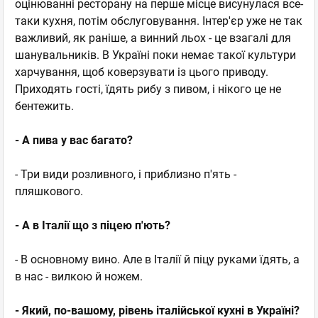
оцінюванні ресторану на перше місце висунулася все-
таки кухня, потім обслуговування. Інтер'єр уже не так
важливий, як раніше, а винний льох - це взагалі для
шанувальників. В Україні поки немає такої культури
харчування, щоб коверзувати із цього приводу.
Приходять гості, їдять рибу з пивом, і нікого це не
бентежить.
- А пива у вас багато?
- Три види розливного, і приблизно п'ять -
пляшкового.
- А в Італії що з піцею п'ють?
- В основному вино. Але в Італії й піцу руками їдять, а
в нас - вилкою й ножем.
- Який, по-вашому, рівень італійської кухні в Україні?