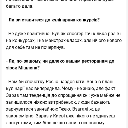
багато дала.
- Як ви ставитеся до кулінарних конкурсів?
- Не дуже позитивно. Був як спостерігач кілька разів і
на конкурсах, і на майстрах-класах, але нічого нового
для себе там не почерпнув.
- Як, по-вашому, чи далеко нашим ресторанам до
зірок Мішлена?
- Нам би спочатку Росію наздогнати. Вона в плані
кулінарії нас випередила. Чому - не знаю, але факт.
Зараз там тенденція до спрощення їжі: уже майже не
залишилося ніяких витрибеньок, люди бажають
харчуватися звичайною їжею. Взагалі ж, це
закономірно. Зараз у Києві вже нікого не здивуєш
лангустами, тим більше що вони в основному