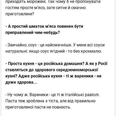
приходять морожені. Так чому б не пропонувати
гостям просте м'ясо, зате ситне й смачно
приготовлене?
- А простий шматок м'яса повинен бути
приправлений чим-небудь?
- Звичайно, соус - це найсмачніше. У мене всі соуси
натуральні: якщо соус ягідний - то без крохмалю.
- Проста кухня - це російська домашня? А як у Росії
ставляться до здорового середземноморської
кухні? Адже російська кухня - ті ж вареники - не
дуже здорова...
- Ну чому ж. Вареники - це ті ж італійські равіолі.
Паста теж зроблена з тіста, але від правильно
приготовленої пасти не повніють.