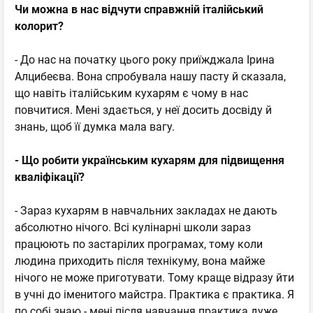
Чи можна в нас відчути справжній італійський
колорит?
- До нас на початку цього року приїжджала Ірина
Алцибеєва. Вона спробувала нашу пасту й сказала,
що навіть італійським кухарям є чому в нас
повчитися. Мені здається, у неї досить досвіду й
знань, щоб її думка мала вагу.
- Що робити українським кухарям для підвищення
кваліфікації?
- Зараз кухарям в навчальних закладах не дають
абсолютно нічого. Всі кулінарні школи зараз
працюють по застарілих програмах, тому коли
людина приходить після технікуму, вона майже
нічого не може приготувати. Тому краще відразу йти
в учні до іменитого майстра. Практика є практика. Я
по собі знаю - мені після навчання практика дуже