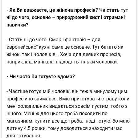
- Як Ви вважаєте, це жіноча професія? Чи стать тут
ні до чого, основне – природжений хист і отримані
навички?
- Стать ні до чого. Смак і фантазія – для
європейської кухні саме це основне. Тут багато як
жінок, так і чоловіків… Хоча для деяких процесів,
наприклад, мангала, підходять тільки чоловіки.
- Чи часто Ви готуєте вдома?
- Частіше готує мій чоловік, він теж в минулому цим
професійно займався. Вміє приготувати страву коли
мені холодильник видається зовсім пустим, тобто з
нічого. Мені ж для цього треба походити по
магазинам, купити все що треба. Іноді готую, бо маю
дитину 4,5 рочки, тому доводиться знаходити час
для готування.