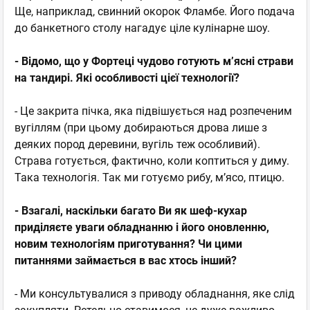
Ще, наприклад, свинний окорок Фламбе. Його подача
до банкетного столу нагадує ціле кулінарне шоу.
- Відомо, що у Фортеці чудово готують м’ясні страви
на тандирі. Які особливості цієї технології?
- Це закрита пічка, яка підвішується над розпеченим
вугіллям (при цьому добираються дрова лише з
деяких пород деревини, вугіль теж особливий).
Страва готується, фактично, коли коптиться у диму.
Така технологія. Так ми готуємо рибу, м’ясо, птицю.
- Взагалі, наскільки багато Ви як шеф-кухар
приділяєте уваги обладнанню і його оновленню,
новим технологіям приготування? Чи цими
питаннями займається в вас хтось інший?
- Ми консультувалися з приводу обладнання, яке слід