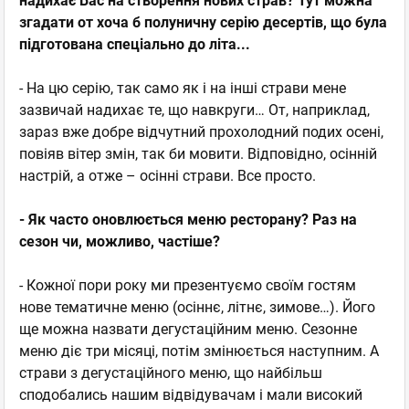
надихає Вас на створення нових страв? Тут можна
згадати от хоча б полуничну серію десертів, що була
підготована спеціально до літа...
- На цю серію, так само як і на інші страви мене
зазвичай надихає те, що навкруги… От, наприклад,
зараз вже добре відчутний прохолодний подих осені,
повіяв вітер змін, так би мовити. Відповідно, осінній
настрій, а отже – осінні страви. Все просто.
- Як часто оновлюється меню ресторану? Раз на
сезон чи, можливо, частіше?
- Кожної пори року ми презентуємо своїм гостям
нове тематичне меню (осіннє, літнє, зимове…). Його
ще можна назвати дегустаційним меню. Сезонне
меню діє три місяці, потім змінюється наступним. А
страви з дегустаційного меню, що найбільш
сподобались нашим відвідувачам і мали високий