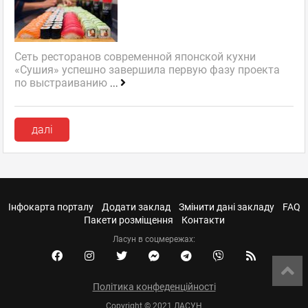
Сеть ресторанов современной японской кухни
«Сушия» успешно завершила первую фазу проекта
по выстраиванию
...
далі
Інфокарта порталу
Додати заклад
Змінити дані закладу
FAQ
Пакети розміщення
Контакти
Ласун в соцмережах:
Політика конфеденційності
Copyright © 2021 ЛАСУН