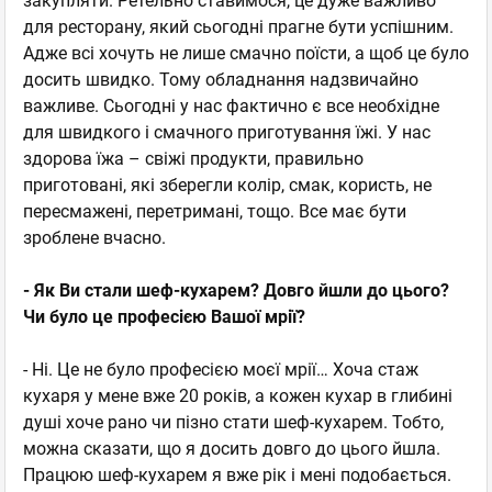
закупляти. Ретельно ставимося, це дуже важливо
для ресторану, який сьогодні прагне бути успішним.
Адже всі хочуть не лише смачно поїсти, а щоб це було
досить швидко. Тому обладнання надзвичайно
важливе. Сьогодні у нас фактично є все необхідне
для швидкого і смачного приготування їжі. У нас
здорова їжа – свіжі продукти, правильно
приготовані, які зберегли колір, смак, користь, не
пересмажені, перетримані, тощо. Все має бути
зроблене вчасно.
- Як Ви стали шеф-кухарем? Довго йшли до цього?
Чи було це професією Вашої мрії?
- Ні. Це не було професією моєї мрії… Хоча стаж
кухаря у мене вже 20 років, а кожен кухар в глибині
душі хоче рано чи пізно стати шеф-кухарем. Тобто,
можна сказати, що я досить довго до цього йшла.
Працюю шеф-кухарем я вже рік і мені подобається.