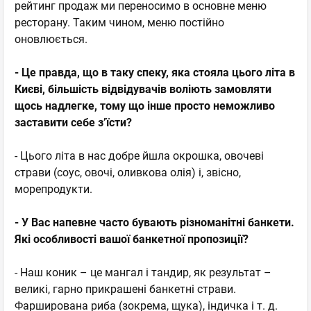
рейтинг продаж ми переносимо в основне меню
ресторану. Таким чином, меню постійно
оновлюється.
- Це правда, що в таку спеку, яка стояла цього літа в
Києві, більшість відвідувачів воліють замовляти
щось надлегке, тому що інше просто неможливо
заставити себе з’їсти?
- Цього літа в нас добре йшла окрошка, овочеві
страви (соус, овочі, оливкова олія) і, звісно,
морепродукти.
- У Вас напевне часто бувають різноманітні банкети.
Які особливості вашої банкетної пропозиції?
- Наш коник – це мангал і тандир, як результат –
великі, гарно прикрашені банкетні страви.
Фарширована риба (зокрема, щука), індичка і т. д.