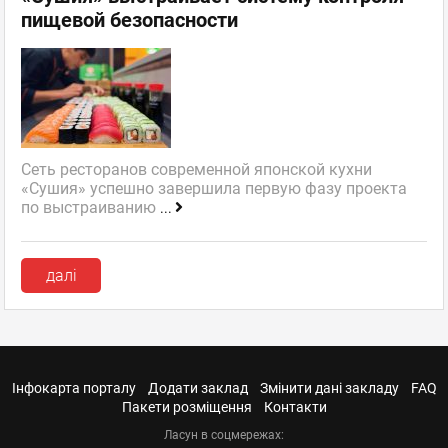
пищевой безопасности
Сеть ресторанов современной японской кухни
«Сушия» успешно завершила первую фазу проекта
по выстраиванию
...
далі
Інфокарта порталу
Додати заклад
Змінити дані закладу
FAQ
Пакети розміщення
Контакти
Ласун в соцмережах: