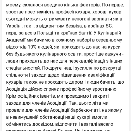
моєму, склалося воєдино кілька факторів. По-перше,
зростає престижність професії кухаря, хороші кухарі
сьогодні можуть отримувати непогані зарплати як в
Україні, так і, з відкриттям безвіза, в країнах ЄС,
перш за все в Польщі та країнах Балтії. У Кулінарній
Академії ми бачимо в кожному наборі в середньому
відсотків 10% людей, які приходять до нас на курси
без будь-якого кулінарного освіти, простіше кажучи -
люди приходять до нас для перекваліфікації з інших
спеціальностей. По-друге, наші зусилля по розкрутці
спільноти і заходи щодо підвищення кваліфікації
кухарів також не проходять даром і люди бачать, що
Асоціація дійсно сприяє професійному зростанню.
Крім офіційних івентів, ми проводимо і закриті
заходи для членів Асоціації. Так, цього літа ми
провели для членів Асоціації барбекю-паті, на якому
в невимушеній обстановці наші кухарі змогли
обмінятись досвідом, відпочити і взагалі весело