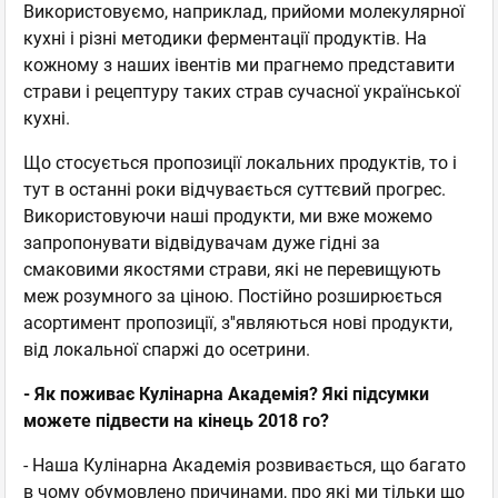
Використовуємо, наприклад, прийоми молекулярної
кухні і різні методики ферментації продуктів. На
кожному з наших івентів ми прагнемо представити
страви і рецептуру таких страв сучасної української
кухні.
Що стосується пропозиції локальних продуктів, то і
тут в останні роки відчувається суттєвий прогрес.
Використовуючи наші продукти, ми вже можемо
запропонувати відвідувачам дуже гідні за
смаковими якостями страви, які не перевищують
меж розумного за ціною. Постійно розширюється
асортимент пропозиції, з''являються нові продукти,
від локальної спаржі до осетрини.
- Як поживає Кулінарна Академія? Які підсумки
можете підвести на кінець 2018 го?
- Наша Кулінарна Академія розвивається, що багато
в чому обумовлено причинами, про які ми тільки що