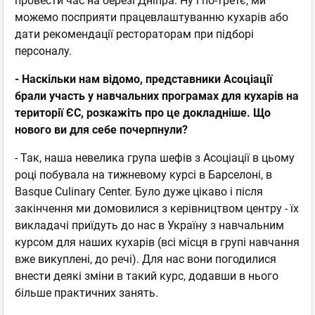
провести час на березі Дніпра. Ну і по-третє, ми
можемо посприяти працевлаштуванню кухарів або
дати рекомендації рестораторам при підборі
персоналу.
- Наскільки нам відомо, представники Асоціації
брали участь у навчальних програмах для кухарів на
території ЄС, розкажіть про це докладніше. Що
нового ви для себе почерпнули?
- Так, наша невелика група шефів з Асоціації в цьому
році побувала на тижневому курсі в Барселоні, в
Basque Culinary Center. Було дуже цікаво і після
закінчення ми домовилися з керівництвом центру - їх
викладачі приїдуть до нас в Україну з навчальним
курсом для наших кухарів (всі місця в групі навчання
вже викуплені, до речі). Для нас вони погодилися
внести деякі зміни в такий курс, додавши в нього
більше практичних занять.