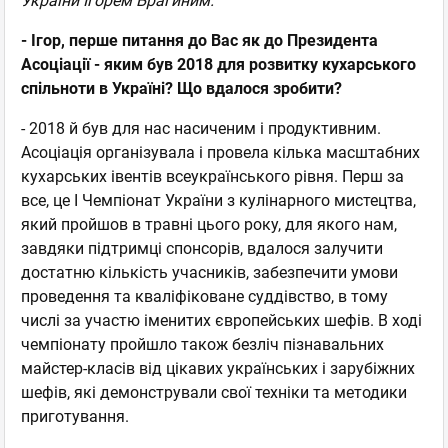
України Ігорем Брагиним.
- Ігор, перше питання до Вас як до Президента
Асоціації - яким був 2018 для розвитку кухарського
спільноти в Україні? Що вдалося зробити?
- 2018 й був для нас насиченим і продуктивним.
Асоціація організувала і провела кілька масштабних
кухарських івентів всеукраїнського рівня. Перш за
все, це І Чемпіонат України з кулінарного мистецтва,
який пройшов в травні цього року, для якого нам,
завдяки підтримці спонсорів, вдалося залучити
достатню кількість учасників, забезпечити умови
проведення та кваліфіковане суддівство, в тому
числі за участю іменитих європейських шефів. В ході
чемпіонату пройшло також безліч пізнавальних
майстер-класів від цікавих українських і зарубіжних
шефів, які демонстрували свої техніки та методики
приготування.