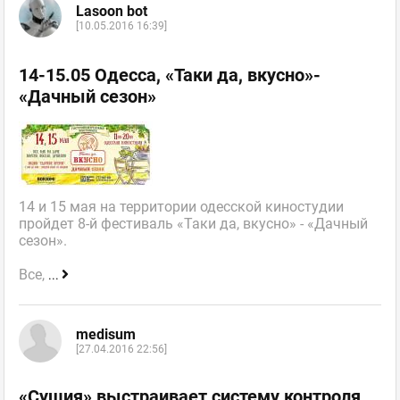
Lasoon bot
[10.05.2016 16:39]
14-15.05 Одесса, «Таки да, вкусно»-
«Дачный сезон»
14 и 15 мая на территории одесской киностудии
пройдет 8-й фестиваль «Таки да, вкусно» - «Дачный
сезон».
Все,
...
medisum
[27.04.2016 22:56]
«Сушия» выстраивает систему контроля