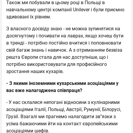
Також ми побували в цьому році в Польщі в
навчальному центрі компанії Unilever і були приємно
здивовані їх рівнем.
З власного досвіду знаю - не можна зупинятися на
досягнутому і почивати на лаврах, якщо хочеш бути
в тренді - потрібно постійно вчитися і поповнювати
свій багаж знань і навичок. А з отриманням безвіза
решта Європи стала для нас доступніше, що і
потрібно використовувати для професійного
зростання наших кухарів.
- З якими іноземними кухарськими асоціаціями у
вас вже налагоджена співпраця?
- У нас склалися непогані відносини з кулінарними
асоціаціями Італії, Польщі, Австрії, Румунії, Білорусі,
Грузії. Взагалі ми прагнемо налагодити зв''язки з
усіма бажаючими йти на контакт європейськими
асоціаціями шефів.