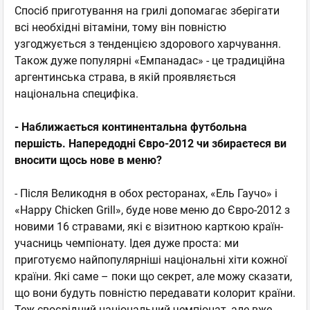
Спосіб приготування на грилі допомагає зберігати
всі необхідні вітаміни, тому він повністю
узгоджується з тенденцією здорового харчування.
Також дуже популярні «Емпанадас» - це традиційна
аргентинська страва, в якій проявляється
національна специфіка.
- Наближається континентальн
а футбольн
а
першість. Напередодні Євро-2012 чи збираєтеся ви
вносити щось нове в меню?
- Після Великодня в обох ресторанах, «Ель Гаучо» і
«Happy Chicken Grill», буде нове меню до Євро-2012 з
новими 16 стравами, які є візитною карткою країн-
учасниць чемпіонату. Ідея дуже проста: ми
приготуємо найпопулярніші національні хіти кожної
країни. Які саме – поки що секрет, але можу сказати,
що вони будуть повністю передавати колорит країни.
Теж своєрідний національний чемпіонат, але вже