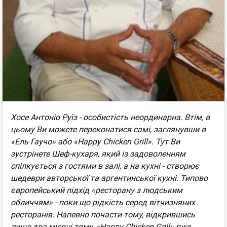
Хосе Антоніо Руїз - особистість неординарна. Втім, в
цьому Ви можете переконатися самі, заглянувши в
«Ель Гаучо» або «Happy Chicken Grill». Тут Ви
зустрінете Шеф-кухаря, який із задоволенням
спілкується з гостями в залі, а на кухні - створює
шедеври авторської та аргентинської кухні. Типово
європейський підхід «ресторану з людським
обличчям» - поки що рідкість серед вітчизняних
ресторанів. Напевно почасти тому, відкрившись
лише два місяці тому, «Happy Chicken Grill» вже