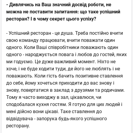
- Дивлячись на Ваш значний досвід роботи, не
можна н
е поставити запитання: що таке успішний
ресторан? І в чому секрет цього успіху?
- Успішний ресторан - це душа. Треба постійно вчити
свою команду працювати, вчити поважати один
одного. Коли Ваші співробітники поважають один
одного - народжується повага і любов до гостей, яких
ми годуємо. Це дуже важливий момент. Ніхто не
хоче, і не буде ходити туди, де його не люблять і не
поважають. Коли гість бачить позитивне ставлення
до себе, йому хочеться приходити до вас знову і
знову, повертатися в заклад з друзями та родичами.
Тому я часто виходжу в зал, цікавлюся, чи
сподобалася кухня гостям. Я готую для цих людей і
мені дійсно вони цікаві. Таке ставлення до
відвідувача - запорука будь-якого успішного
ресторану.