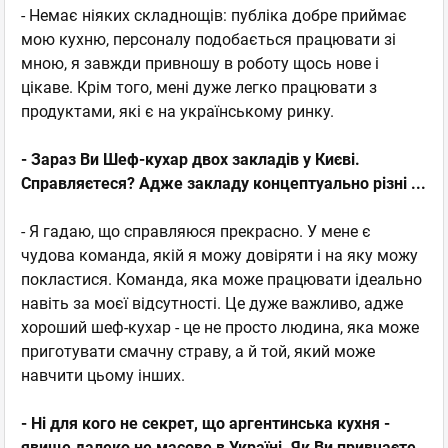
- Немає ніяких складнощів: публіка добре приймає
мою кухню, персоналу подобається працювати зі
мною, я завжди привношу в роботу щось нове і
цікаве. Крім того, мені дуже легко працювати з
продуктами, які є на українському ринку.
- Зараз Ви Шеф-кухар двох закладів у Києві.
Справляєтеся? Адже закладу концептуально різні ...
- Я гадаю, що справляюся прекрасно. У мене є
чудова команда, якій я можу довіряти і на яку можу
покластися. Команда, яка може працювати ідеально
навіть за моєї відсутності. Це дуже важливо, адже
хороший шеф-кухар - це не просто людина, яка може
приготувати смачну страву, а й той, який може
навчити цьому інших.
- Ні для кого не секрет, що аргентинська кухня -
явище далеко не масове в Україн
і. Як
Ви привчаєте