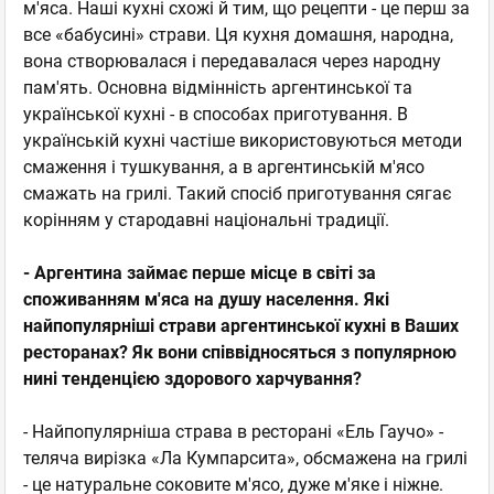
м'яса. Наші кухні схожі й тим, що рецепти - це перш за
все «бабусині» страви. Ця кухня домашня, народна,
вона створювалася і передавалася через народну
пам'ять. Основна відмінність аргентинської та
української кухні - в способах приготування. В
українській кухні частіше використовуються методи
смаження і тушкування, а в аргентинській м'ясо
смажать на грилі. Такий спосіб приготування сягає
корінням у стародавні національні традиції.
- Аргентина займає перше місце в світі за
споживанням м'яса на душу населення. Які
найпопулярніші страви аргентинської кухні в Ваших
ресторанах? Як вони співвідносяться з популярною
нині тенденцією здорового харчування?
- Найпопулярніша страва в ресторані «Ель Гаучо» -
теляча вирізка «Ла Кумпарсита», обсмажена на грилі
- це натуральне соковите м'ясо, дуже м'яке і ніжне.