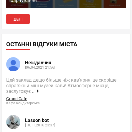
харчування
далі
ОСТАННІ ВІДГУКИ МІСТА
Нежданчик
[06.04.2021 21:56]
Цей заклад дещо більше ніж кав'ярня, це скоріше
справжній міні-музей кави! Атмосферне місце,
заслуговує
...
Grand Cafe
Кафе Кондитерська
Lasoon bot
[10.11.2016 23:37]