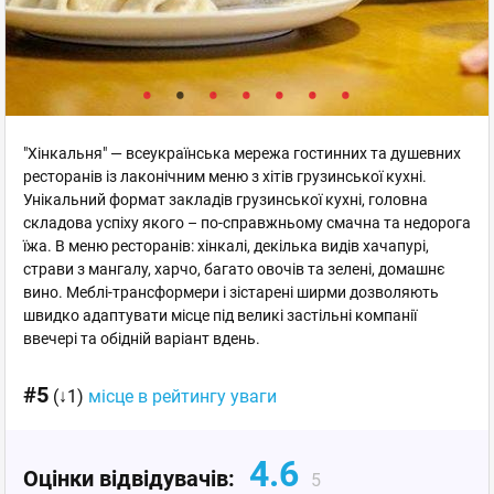
"Хінкальня" — всеукраїнська мережа гостинних та душевних
ресторанів із лаконічним меню з хітів грузинської кухні.
Унікальний формат закладів грузинської кухні, головна
складова успіху якого – по-справжньому смачна та недорога
їжа. В меню ресторанів: хінкалі, декілька видів хачапурі,
страви з мангалу, харчо, багато овочів та зелені, домашнє
вино. Меблі-трансформери і зістарені ширми дозволяють
швидко адаптувати місце під великі застільні компанії
ввечері та обідній варіант вдень.
#5
(↓1)
місце в рейтингу уваги
4.6
Оцінки відвідувачів:
5