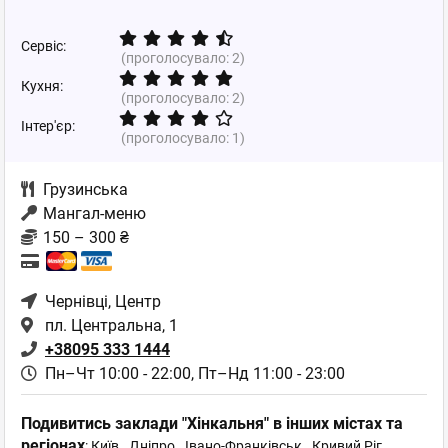
Сервіс:
(проголосувало:
2
)
Кухня:
(проголосувало:
2
)
Інтер'єр:
(проголосувало:
1
)
Грузинська
Мангал-меню
150 – 300 ₴
Чернівці
, Центр
пл. Центральна, 1
+38095 333 1444
Пн–Чт 10:00 - 22:00,
Пт–Нд 11:00 - 23:00
Подивитись заклади "Хінкальня" в інших містах та
регіонах
:
Київ
,
Дніпро
,
Івано-Франківськ
,
Кривий Ріг
,