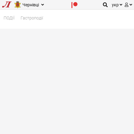
Чернівці
укр
ПОДІЇ
Гастроподії