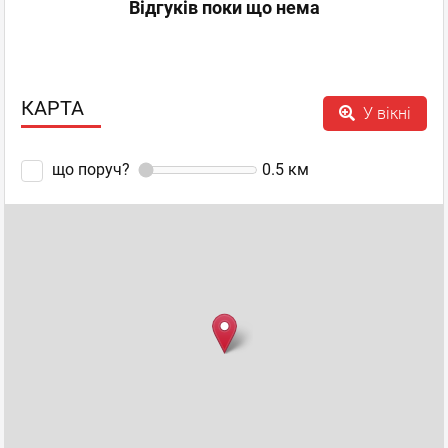
Відгуків поки що нема
КАРТА
У вікні
що поруч?
0.5
км