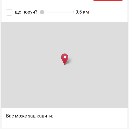
що поруч?
0.5
км
Вас може зацікавити: