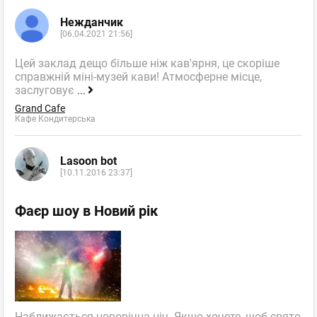
Нежданчик
[06.04.2021 21:56]
Цей заклад дещо більше ніж кав'ярня, це скоріше
справжній міні-музей кави! Атмосферне місце,
заслуговує
...
Grand Cafe
Кафе Кондитерська
Lasoon bot
[10.11.2016 23:37]
Фаєр шоу в Новий рік
Наближається новорічна ніч. Якщо хочете, щоб свято