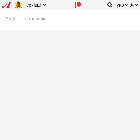
Чернівці
укр
ПОДІЇ
Гастроподії