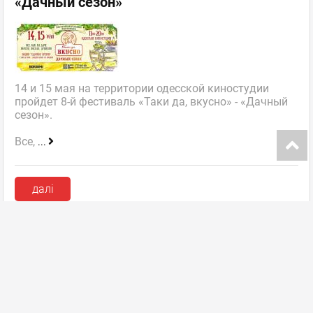
«Дачный сезон»
14 и 15 мая на территории одесской киностудии
пройдет 8-й фестиваль «Таки да, вкусно» - «Дачный
сезон».
Все,
...
далі
Інфокарта порталу
Додати заклад
Змінити дані закладу
FAQ
Пакети розміщення
Контакти
Ласун в соцмережах: