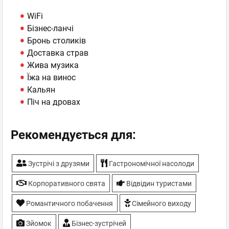
WiFi
Бізнес-ланчі
Бронь столиків
Доставка страв
Жива музика
Їжа на винос
Кальян
Піч на дровах
Рекомендується для:
Зустрічі з друзями
Гастрономічної насолоди
Корпоративного свята
Відвідин туристами
Романтичного побачення
Сімейного виходу
Зйомок
Бізнес-зустрічей