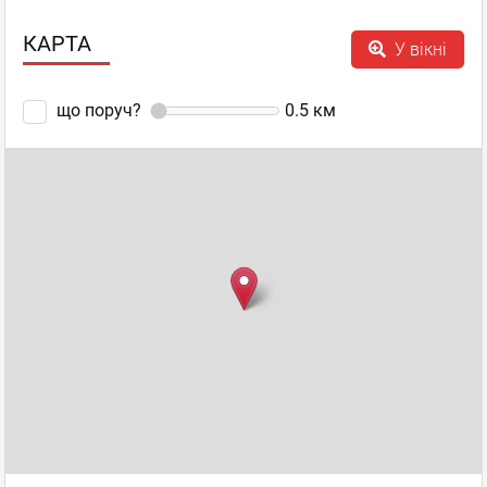
КАРТА
У вікні
що поруч?
0.5
км