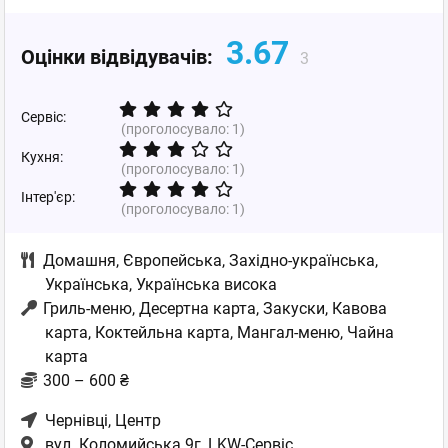
3.67
Оцінки відвідувачів:
3
Сервіс:
(проголосувало:
1
)
Кухня:
(проголосувало:
1
)
Інтер'єр:
(проголосувало:
1
)
Домашня
,
Європейська
,
Західно-українська
,
Українська
,
Українська висока
Гриль-меню, Десертна карта, Закуски, Кавова
карта, Коктейльна карта, Мангал-меню, Чайна
карта
300 – 600 ₴
Чернівці
, Центр
вул. Коломийська 9г, LKW-Сервіс