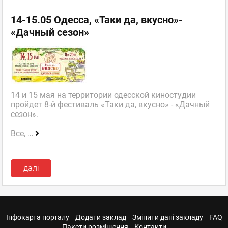
14-15.05 Одесса, «Таки да, вкусно»-
«Дачный сезон»
14 и 15 мая на территории одесской киностудии
пройдет 8-й фестиваль «Таки да, вкусно» - «Дачный
сезон».
Все,
...
далі
Інфокарта порталу
Додати заклад
Змінити дані закладу
FAQ
Пакети розміщення
Контакти