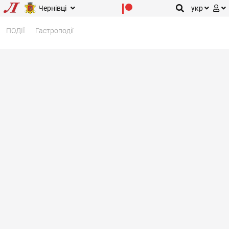
Чернівці
укр
ПОДІЇ
Гастроподії