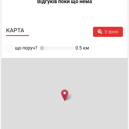
Відгуків поки що нема
КАРТА
У вікні
що поруч?
0.5
км