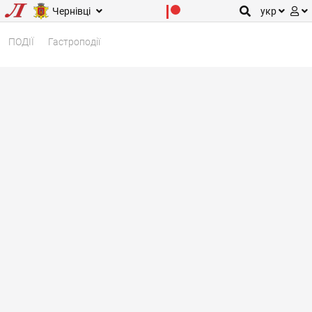
Чернівці
укр
ПОДІЇ
Гастроподії