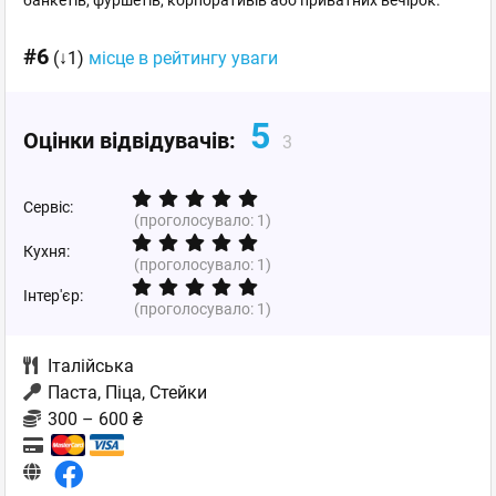
банкетів, фуршетів, корпоративів або приватних вечірок.
#6
(↓1)
місце в рейтингу уваги
5
Оцінки відвідувачів:
3
Сервіс:
(проголосувало:
1
)
Кухня:
(проголосувало:
1
)
Інтер'єр:
(проголосувало:
1
)
Італійська
Паста, Піца, Стейки
300 – 600 ₴