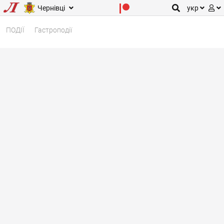
Чернівці
укр
ПОДІЇ
Гастроподії