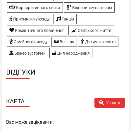
Корпоративного свята
Відпочинку на терасі
Приємного уїкенду
Танців
Романтичного побачення
Світського життя
Сімейного виходу
Весілля
Дитячого свята
Бізнес-зустрічей
Дня народження
ВІДГУКИ
КАРТА
У вікні
Вас може зацікавити: