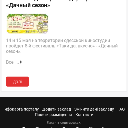
«Дачный сезон»
14 и 15 мая на территории одесской киностудии
пройдет 8-й фестиваль «Таки да, вкусно» - «Дачный
сезон».
Все,
...
далі
Інфокарта порталу
Додати заклад
Змінити дані закладу
FAQ
Пакети розміщення
Контакти
Ласун в соцмережах: