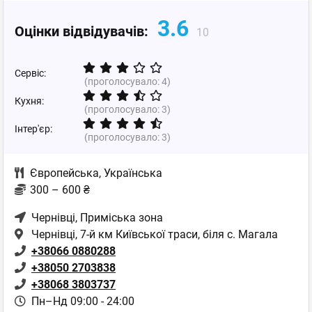
3.6
Оцінки відвідувачів:
10
Сервіс:
(проголосувало:
4
)
Кухня:
(проголосувало:
3
)
Інтер'єр:
(проголосувало:
3
)
Європейська
,
Українська
300 – 600 ₴
Чернівці
, Приміська зона
Чернівці, 7-й км Київської траси, біля с. Магала
+38066 0880288
+38050 2703838
+38068 3803737
Пн–Нд 09:00 - 24:00