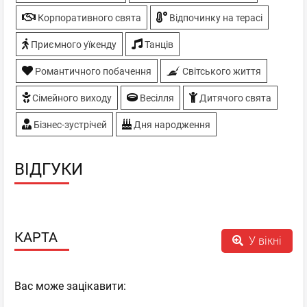
Корпоративного свята
Відпочинку на терасі
Приємного уїкенду
Танців
Романтичного побачення
Світського життя
Сімейного виходу
Весілля
Дитячого свята
Бізнес-зустрічей
Дня народження
ВІДГУКИ
КАРТА
У вікні
Вас може зацікавити: