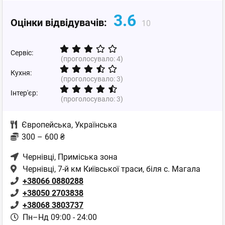
3.6
Оцінки відвідувачів:
10
Сервіс:
(проголосувало:
4
)
Кухня:
(проголосувало:
3
)
Інтер'єр:
(проголосувало:
3
)
Європейська
,
Українська
300 – 600 ₴
Чернівці
, Приміська зона
Чернівці, 7-й км Київської траси, біля с. Магала
+38066 0880288
+38050 2703838
+38068 3803737
Пн–Нд 09:00 - 24:00