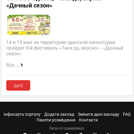
«Дачный сезон»
14 и 15 мая на территории одесской киностудии
пройдет 8-й фестиваль «Таки да, вкусно» - «Дачный
сезон».
Все,
...
далі
Інфокарта порталу
Додати заклад
Змінити дані закладу
FAQ
Пакети розміщення
Контакти
Ласун в соцмережах: