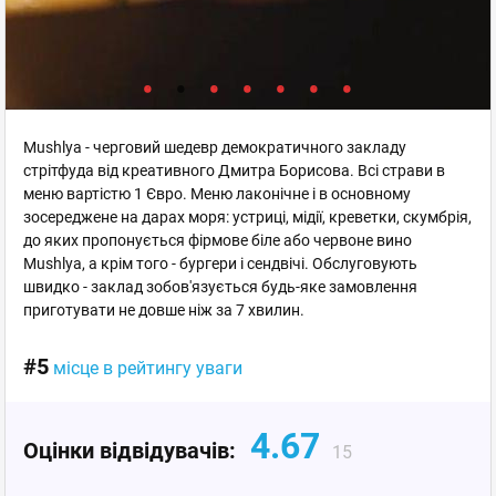
Mushlya - черговий шедевр демократичного закладу
стрітфуда від креативного Дмитра Борисова. Всі страви в
меню вартістю 1 Євро. Меню лаконічне і в основному
зосереджене на дарах моря: устриці, мідії, креветки, скумбрія,
до яких пропонується фірмове біле або червоне вино
Mushlya, а крім того - бургери і сендвічі. Обслуговують
швидко - заклад зобов'язується будь-яке замовлення
приготувати не довше ніж за 7 хвилин.
#5
місце в рейтингу уваги
4.67
Оцінки відвідувачів:
15