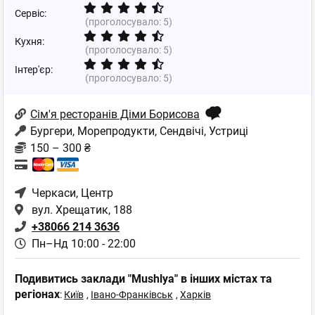
Сервіс:
(проголосувало:
5
)
Кухня:
(проголосувало:
5
)
Інтер'єр:
(проголосувало:
5
)
Сім'я ресторанів Діми Борисова
Бургери, Морепродукти, Сендвічі, Устриці
150 – 300 ₴
Черкаси
, Центр
вул. Хрещатик, 188
+38066 214 3636
Пн–Нд 10:00 - 22:00
Подивитись заклади "Mushlya" в інших містах та
регіонах
:
Київ
,
Івано-Франківськ
,
Харків