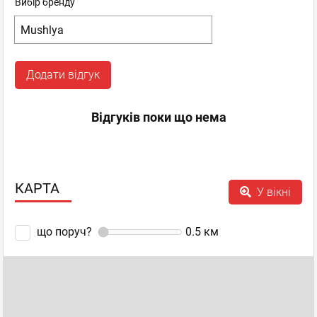
Вибір бренду
Додати відгук
Відгуків поки що нема
КАРТА
У вікні
що поруч?
0.5
км