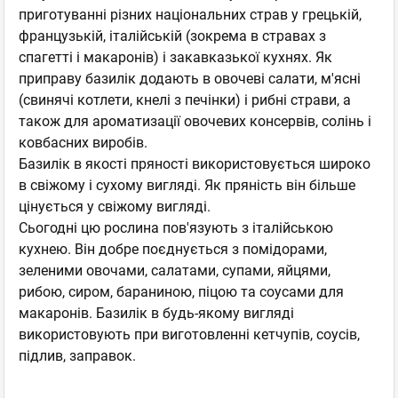
приготуванні різних національних страв у грецькій,
французькій, італійській (зокрема в стравах з
спагетті і макаронів) і закавказької кухнях. Як
приправу базилік додають в овочеві салати, м'ясні
(свинячі котлети, кнелі з печінки) і рибні страви, а
також для ароматизації овочевих консервів, солінь і
ковбасних виробів.
Базилік в якості пряності використовується широко
в свіжому і сухому вигляді. Як пряність він більше
цінується у свіжому вигляді.
Сьогодні цю рослина пов'язують з італійською
кухнею. Він добре поєднується з помідорами,
зеленими овочами, салатами, супами, яйцями,
рибою, сиром, бараниною, піцою та соусами для
макаронів. Базилік в будь-якому вигляді
використовують при виготовленні кетчупів, соусів,
підлив, заправок.