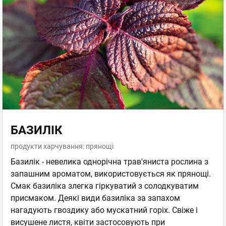
БАЗИЛІК
продукти харчування: прянощі
Базилік - невелика однорічна трав'яниста рослина з
запашним ароматом, використовується як прянощі.
Смак базиліка злегка гіркуватий з солодкуватим
присмаком. Деякі види базиліка за запахом
нагадують гвоздику або мускатний горіх. Свіже і
висушене листя, квіти застосовують при