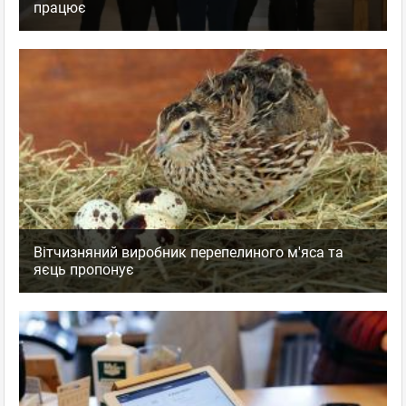
працює
Вітчизняний виробник перепелиного м'яса та
яєць пропонує