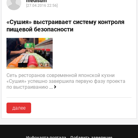
medisum
[27.04.2016 22:56]
«Сушия» выстраивает систему контроля
пищевой безопасности
Сеть ресторанов современной японской кухни
«Сушия» успешно завершила первую фазу проекта
по выстраиванию
...
далее
Инфокарта портала
Добавить заведение