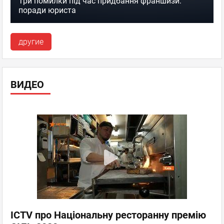
Три помилки під час придбання франшизи:
поради юриста
другие
ВИДЕО
ICTV про Національну ресторанну премію