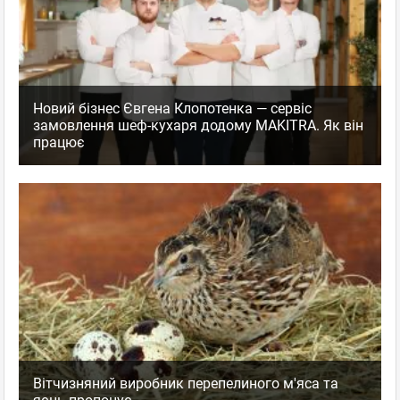
Новий бізнес Євгена Клопотенка — сервіс
замовлення шеф-кухаря додому MAKITRA. Як він
працює
Вітчизняний виробник перепелиного м'яса та