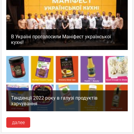
В Україні проголосили Маніфест української
кухні!
Тенденції 2022 року в галузі продуктів
харчування
далее