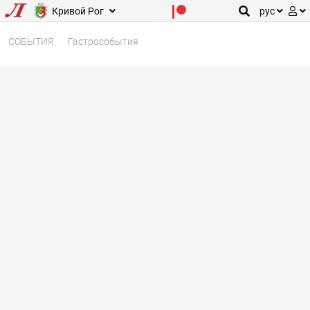
Кривой Рог
рус
СОБЫТИЯ
Гастрособытия