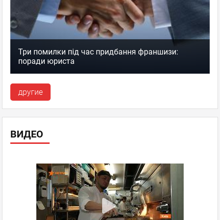
Три помилки під час придбання франшизи:
поради юриста
другие
ВИДЕО