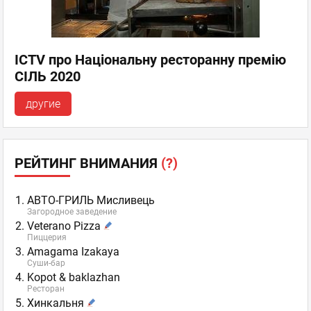
ICTV про Національну ресторанну премію
СІЛЬ 2020
другие
РЕЙТИНГ ВНИМАНИЯ
(?)
АВТО-ГРИЛЬ Мисливець
Загородное заведение
Veterano Pizza
Пиццерия
Amagama Izakaya
Суши-бар
Kopot & baklazhan
Ресторан
Хинкальня